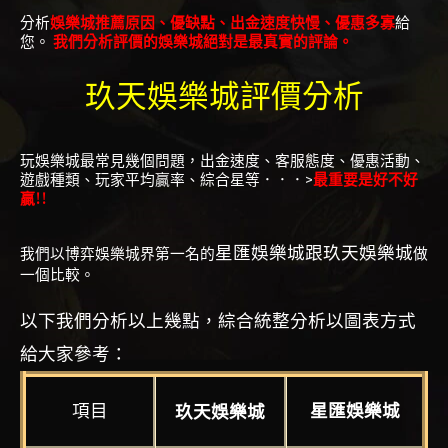
分析
娛樂城推薦原因、優缺點、出金速度快慢、優惠多寡
給
您。
我們分析評價的娛樂城絕對是最真實的評論。
玖天娛樂城
評價分析
玩娛樂城最常見幾個問題，出金速度、客服態度、優惠活動、
遊戲種類、玩家平均贏率、綜合星等．．．
>
最重要是好不好
贏!!
星匯娛樂城
跟玖天
娛樂城
我們以博弈娛樂城界第一名的
做
一個比較。
以下我們分析以上幾點，綜合統整分析以圖表方式
給大家參考：
項目
星匯娛樂城
玖天
娛樂城