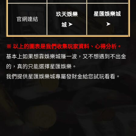
星匯娛樂城
玖天
娛樂
官網連結
➤
➤
城
※ 以上的圖表是我們收集玩家資料、心得分析。
基本上如果想靠娛樂城賺一波，又不想遇到不出金
的，真的只能選擇星匯娛樂。
我們提供星匯娛樂城專屬發財金給您試玩看看。