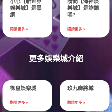
小心【新世界
請問【海神娛
娛樂城】是黑
樂城】是詐騙
網
嗎?
閱讀更多 »
閱讀更多 »
更多娛樂城介紹
御皇娛樂城
玖九麻將​城
閱讀更多 »
閱讀更多 »