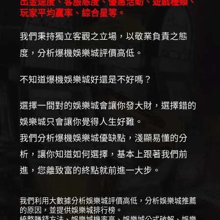
出金速度、客服態度、優惠活動、遊戲種類、
玩家平均贏率、綜合星等。
我們秉持獨立客觀之立場，以敬業負責之態
評價高低。
度，分析
爆機娛樂
城
好還是不好嗎？
不知道
爆機娛樂城
選擇一間對的娛樂城會讓你發大財，選擇錯的
娛樂城只會讓你覺得人生好難。
我們分析
爆機
娛樂城
優缺點，淺顯易懂的分
析，讓你知道如何選擇，基本上跟著我們前
進，您離致富的終點就前進一大步。
我們利用大數據分析娛樂城評價高低，分析娛樂城推薦
的原因，並提供娛樂城排行榜。
統整賺錢方法、娛樂城機率高、娛樂城公式破解、娛樂