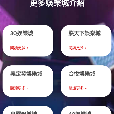
更多娛樂城介紹
3Q娛樂城
朕天下娛樂城
閱讀更多 »
閱讀更多 »
義定發娛樂城
合悅娛樂城
閱讀更多 »
閱讀更多 »