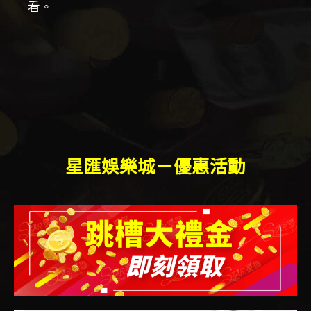
看。
星匯娛樂城－優惠活動