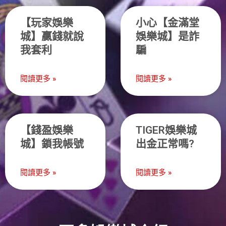
【玩家娛樂
小心【金滿堂
城】贏錢就說
娛樂城】是詐
我套利
騙
閱讀更多 »
閱讀更多 »
【錢盈娛樂
TIGER娛樂城
城】鎖我帳號
出金正常嗎?
閱讀更多 »
閱讀更多 »