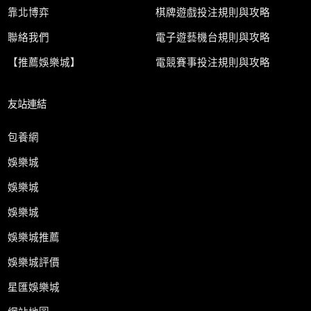
靠北博弈
棋牌遊戲投注規則與攻略
聯絡我們
電子遊藝機台規則與攻略
【推薦娛樂城】
電競賽事投注規則與攻略
友站連結
包養網
娛樂城
娛樂城
娛樂城
娛樂城推薦
娛樂城評價
星匯娛樂城