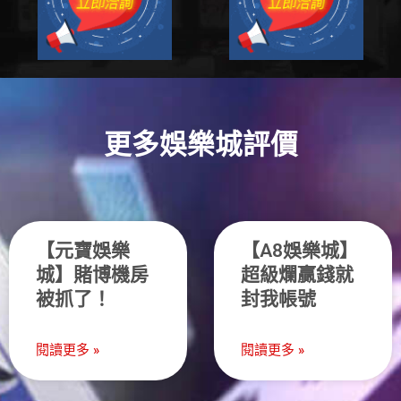
更多娛樂城評價
【元寶娛樂
【A8娛樂城】
城】賭博機房
超級爛贏錢就
被抓了！
封我帳號
閱讀更多 »
閱讀更多 »