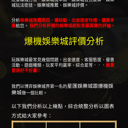
城玩法密技、娛樂城推薦、娛樂城評價。
分析
娛樂城推薦原因、優缺點、出金速度快慢、優惠多
寡
給您。
我們分析評價的娛樂城絕對是最真實的評論。
爆機
娛樂城
評價分析
玩娛樂城最常見幾個問題，出金速度、客服態度、優惠
活動、遊戲種類、玩家平均贏率、綜合星等．．．
最重
要是好不好贏!!
星匯娛樂城
跟
爆機娛
我們以博弈娛樂城界第一名的
樂城
做一個比較。
以下我們分析以上幾點，綜合統整分析以圖表
方式給大家參考：