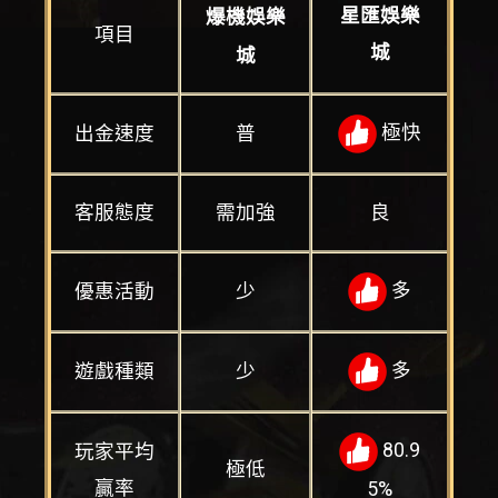
星匯娛樂
爆機
娛樂
項目
城
城
極快
出金速度
普
客服態度
需加強
良
多
優惠活動
少
多
遊戲種類
少
80.9
玩家平均
極低
贏率
5%