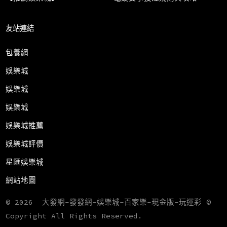
友站連結
包養網
娛樂城
娛樂城
娛樂城
娛樂城推薦
娛樂城評價
星匯娛樂城
網站地圖
© 2026
大發網-發發網-娛樂城-百家樂-現金版-玩運彩 ©
Copyright All Rights Reserved.