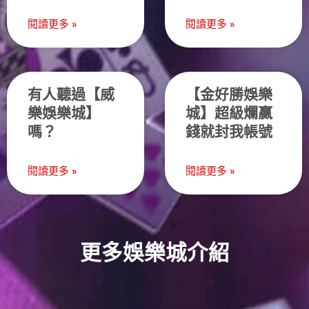
閱讀更多 »
閱讀更多 »
有人聽過【威
【金好勝娛樂
樂娛樂城】
城】超級爛贏
嗎？
錢就封我帳號
閱讀更多 »
閱讀更多 »
更多娛樂城介紹