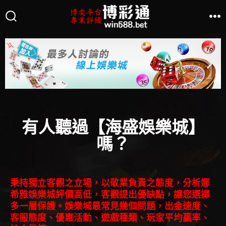
有人聽過【海盛娛樂城】
嗎？
秉持獨立客觀之立場，以敬業負責之態度，分析娜
希雅
娛樂城評價高低，客觀提出優缺點，讓您選擇
多一層保護。娛樂城最常見幾個問題，出金速度、
客服態度、優惠活動、遊戲種類、玩家平均贏率、