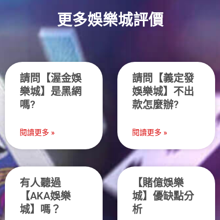
更多娛樂城評價
請問【渥金娛
請問【義定發
樂城】是黑網
娛樂城】不出
嗎?
款怎麼辦?
閱讀更多 »
閱讀更多 »
有人聽過
【賭億娛樂
【AKA娛樂
城】優缺點分
城】嗎？
析