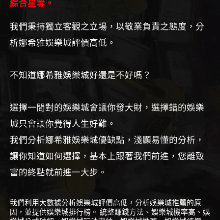
綜合星等。
我們秉持獨立客觀之立場，以敬業負責之態度，分
析娜希雅娛樂城評價高低。
不知道娜希雅娛樂城好還是不好嗎？
選擇一間對的娛樂城會讓你發大財，選擇錯的娛樂
城只會讓你覺得人生好難。
我們分析娜希雅娛樂城優缺點，淺顯易懂的分析，
讓你知道如何選擇，基本上跟著我們前進，您離致
富的終點就前進一大步。
我們利用大數據分析娛樂城評價高低，分析娛樂城推薦的原
因，並提供娛樂城排行榜。
統整賺錢方法、娛樂城機率高、娛