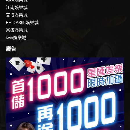
江南娛樂城
艾博娛樂城
FEIDA365娛樂城
富遊娛樂城
iwin娛樂城
廣告