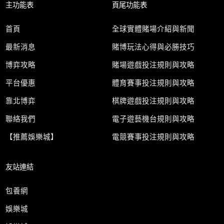
主功能表
頁尾功能表
首頁
全球實體賭場介紹與新聞
最新消息
賭博玩法心得與必勝技巧
博弈攻略
賭場遊戲投注規則與攻略
平台優惠
體育賽事投注規則與攻略
靠北博弈
棋牌遊戲投注規則與攻略
聯絡我們
電子遊藝機台規則與攻略
【推薦娛樂城】
電競賽事投注規則與攻略
友站連結
包養網
娛樂城