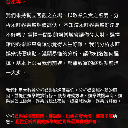
合星等。
我們秉持獨立客觀之立場，以敬業負責之態度，分
評價高低。
好還是
析永旺
娛樂
城
不知道
永旺娛樂城
不好嗎？
選擇一間對的娛樂城會讓你發大財，選擇
錯的娛樂城只會讓你覺得人生好難。
我們分析
永旺
娛樂城
優缺點，淺顯易懂的分析，讓你知道如何選
擇，基本上跟著我們前進，您離致富的終點就前進
一大步。
我們利用大數據分析娛樂城評價高低，分析娛樂城推薦的原
因，並提供娛樂城排行榜。
統整賺錢方法、娛樂城機率高、娛
樂城公式破解、娛樂城玩法密技、娛樂城推薦、娛樂城評價。
分析
娛樂城推薦原因、優缺點、出金速度快慢、優惠多寡
給
您。
我們分析評價的娛樂城絕對是最真實的評論。