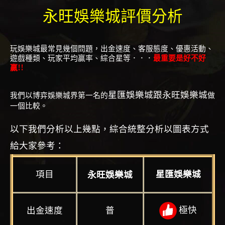
永旺娛樂城
評價分析
玩娛樂城最常見幾個問題，出金速度、客服態度、優惠活動、
遊戲種類、玩家平均贏率、綜合星等．．．
最重要是好不好
贏!!
星匯娛樂城
跟永旺
娛樂城
我們以博弈娛樂城界第一名的
做
一個比較。
以下我們分析以上幾點，綜合統整分析以圖表方式
給大家參考：
項目
星匯娛樂城
永旺
娛樂城
極快
出金速度
普