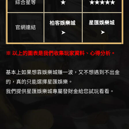
綜合星等
★
★★★★★
星匯娛樂城
柏客
娛樂城
官網連結
➤
➤
※ 以上的圖表是我們收集玩家資料、心得分析。
基本上如果想靠娛樂城賺一波，又不想遇到不出金
的，真的只能選擇星匯娛樂。
我們提供星匯娛樂城專屬發財金給您試玩看看。