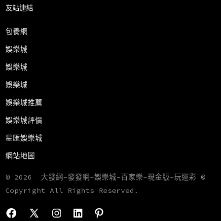
友站連結
包養網
娛樂城
娛樂城
娛樂城
娛樂城推薦
娛樂城評價
星匯娛樂城
網站地圖
© 2026
大發網-發發網-娛樂城-百家樂-現金版-玩運彩 ©
Copyright All Rights Reserved.