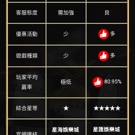
客服態度
需加強
良
多
優惠活動
少
多
遊戲種類
少
玩家平均
80.95%
極低
贏率
綜合星等
★
★★★★★
星匯娛樂城
星海
娛樂城
官網連結