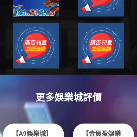
更多娛樂城評價
【A9娛樂城】
【金賀盈娛樂