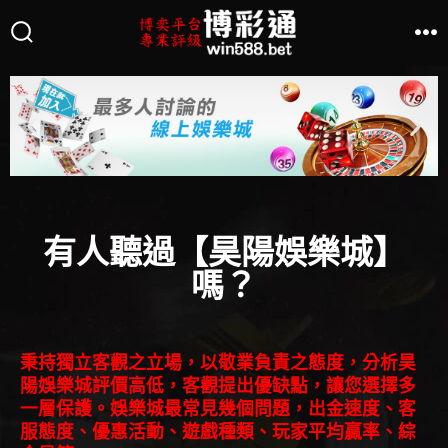
有人聽過【昊陽娛樂城】
嗎？
秉持獨立客觀之立場，以敬業負責之態度，分析昊
陽
娛樂城評價高低，客觀提出優缺點，讓您選擇多
一層保護。娛樂城最常見幾個問題，出金速度、客
服態度、優惠活動、遊戲種類、玩家平均贏率、綜