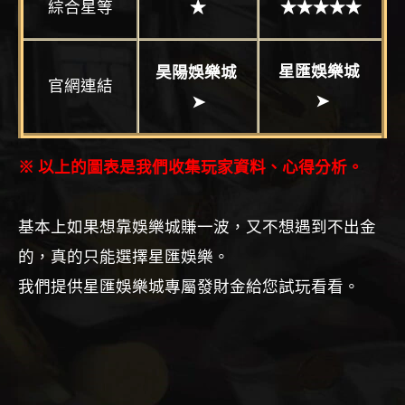
綜合星等
★
★★★★★
星匯娛樂城
昊陽
娛樂城
官網連結
➤
➤
※ 以上的圖表是我們收集玩家資料、心得分析。
基本上如果想靠娛樂城賺一波，又不想遇到不出金
的，真的只能選擇星匯娛樂。
我們提供星匯娛樂城專屬發財金給您試玩看看。