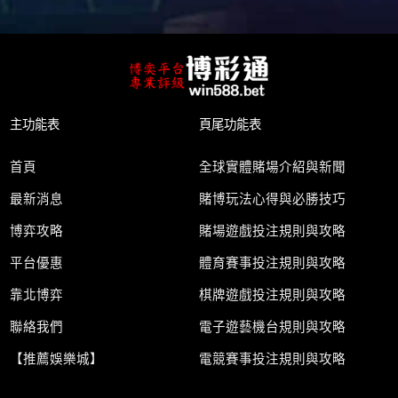
主功能表
頁尾功能表
首頁
全球實體賭場介紹與新聞
最新消息
賭博玩法心得與必勝技巧
博弈攻略
賭場遊戲投注規則與攻略
平台優惠
體育賽事投注規則與攻略
靠北博弈
棋牌遊戲投注規則與攻略
聯絡我們
電子遊藝機台規則與攻略
【推薦娛樂城】
電競賽事投注規則與攻略