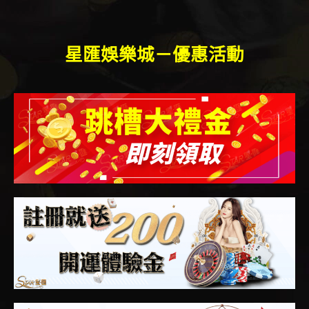
星匯娛樂城－優惠活動