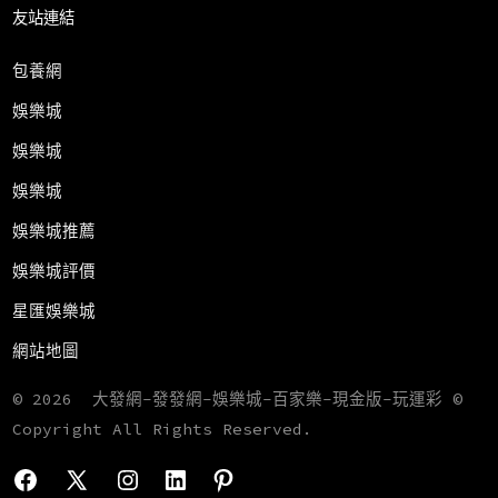
友站連結
包養網
娛樂城
娛樂城
娛樂城
娛樂城推薦
娛樂城評價
星匯娛樂城
網站地圖
© 2026
大發網-發發網-娛樂城-百家樂-現金版-玩運彩 ©
Copyright All Rights Reserved.