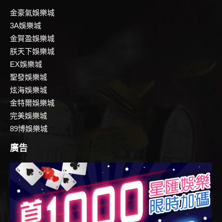
金豪氣娛樂城
3A娛樂城
金賀盈娛樂城
朕天下娛樂城
EX娛樂城
聖發娛樂城
炫海娛樂城
金特爾娛樂城
完美娛樂城
89博娛樂城
廣告