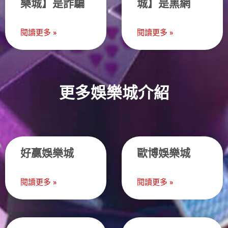
樂城】是詐騙
城】是黑網
閱讀更多 »
閱讀更多 »
更多娛樂城介紹
好贏娛樂城
歐博娛樂城
閱讀更多 »
閱讀更多 »