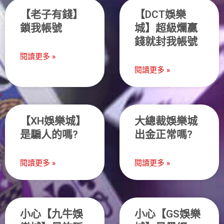
【老子有錢】
【DCT娛樂
鎖我帳號
城】超級爛贏
錢就封我帳號
閱讀更多 »
閱讀更多 »
【XH娛樂城】
大總裁娛樂城
是騙人的嗎?
出金正常嗎?
閱讀更多 »
閱讀更多 »
小心【九牛娛
小心【GS娛樂