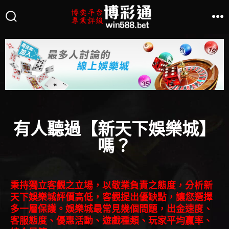
有人聽過【新天下娛樂城】
嗎？
秉持獨立客觀之立場，以敬業負責之態度，分析新
天下
娛樂城評
價高低，客觀提出優缺點，讓您選擇
多一層保護。娛樂城最常見幾個問題，出金速度、
客服態度、優惠活動、遊戲種類、玩家平均贏率、