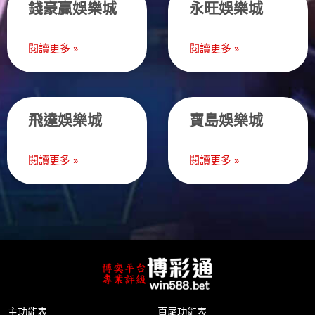
錢豪贏娛樂城
永旺娛樂城
閱讀更多 »
閱讀更多 »
飛達娛樂城
寶島娛樂城
閱讀更多 »
閱讀更多 »
主功能表
頁尾功能表