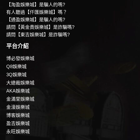
【淘盈娛樂城】是騙人的嗎?
有人聽過【仟匯娛樂城】嗎？
【通盈娛樂城】是騙人的嗎?
請問【黃金貴娛樂城】是詐騙嗎?
請問【東吉娛樂城】是詐騙嗎?
平台介紹
博必發娛樂城
Q8娛樂城
3Q娛樂城
大總裁娛樂城
AKA娛樂城
金滿堂娛樂城
金濠娛樂城
博客娛樂城
盈吉娛樂城
永旺娛樂城