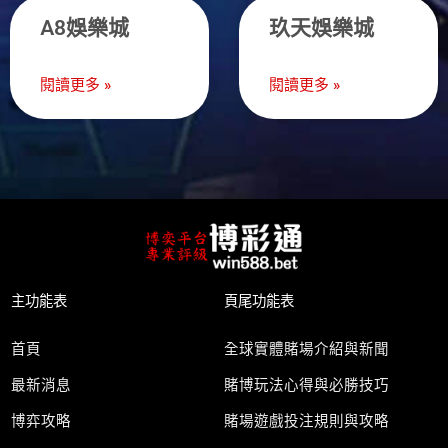
A8娛樂城
玖天娛樂城
閱讀更多 »
閱讀更多 »
主功能表
頁尾功能表
首頁
全球實體賭場介紹與新聞
最新消息
賭博玩法心得與必勝技巧
博弈攻略
賭場遊戲投注規則與攻略