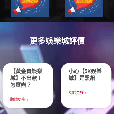
更多娛樂城評價
【黃金貴娛樂
小心【5K娛樂
城】不出款！
城】是黑網
怎麼辦？
閱讀更多 »
閱讀更多 »