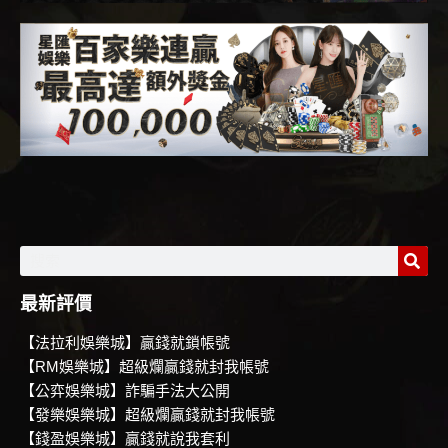
最新評價
【法拉利娛樂城】贏錢就鎖帳號
【RM娛樂城】超級爛贏錢就封我帳號
【公弈娛樂城】詐騙手法大公開
【發樂娛樂城】超級爛贏錢就封我帳號
【錢盈娛樂城】贏錢就說我套利