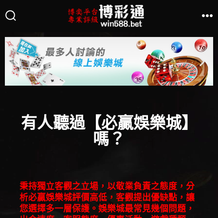
有人聽過【必贏娛樂城】
嗎？
秉持獨立客觀之立場，以敬業負責之態度，分
析必贏
娛樂城評
價高低，客觀提出優缺點，讓
您選擇多一層保護。娛樂城最常見幾個問題，