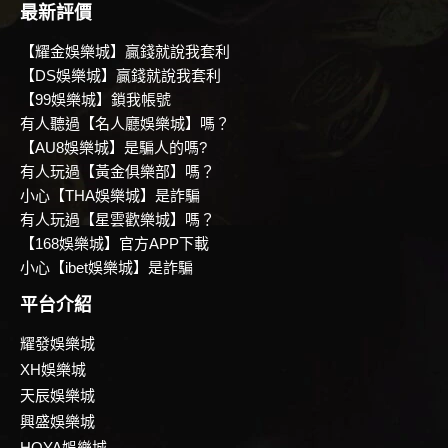
最新評價
【耀金娛樂城】贏錢就說我套利
【DS娛樂城】贏錢就說我套利
【99娛樂城】鎖我帳號
有人聽過【名人廳娛樂城】嗎？
【AU8娛樂城】是騙人的嗎?
有人玩過【黃金俱樂部】嗎？
小心【THA娛樂城】是詐騙
有人玩過【星雲歡樂城】嗎？
【168娛樂城】官方APP下載
小心【ibet娛樂城】是詐騙
平台介紹
耀發娛樂城
XH娛樂城
天辰娛樂城
興盛娛樂城
HOYA娛樂城