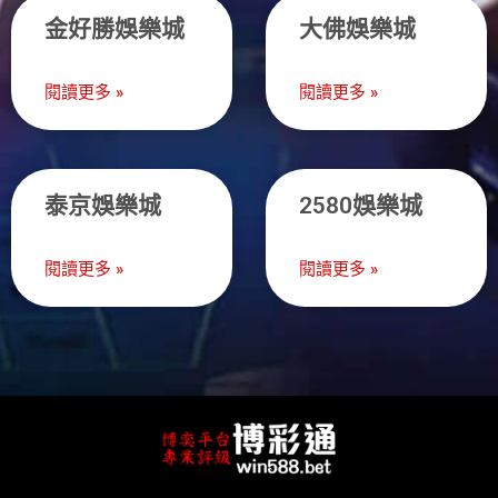
金好勝娛樂城
大佛娛樂城
閱讀更多 »
閱讀更多 »
泰京娛樂城
2580娛樂城
閱讀更多 »
閱讀更多 »