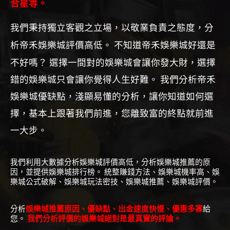
合星等。
我們秉持獨立客觀之立場，以敬業負責之態度，分
評價高低。
好還是
析帝禾
娛樂
城
不知道
帝禾娛樂城
不好嗎？
選擇一間對的娛樂城會讓你發大財，選擇
錯的娛樂城只會讓你覺得人生好難。
我們分析
帝禾
娛樂城
優缺點，淺顯易懂的分析，讓你知道如何選
擇，基本上跟著我們前進，您離致富的終點就前進
一大步。
我們利用大數據分析娛樂城評價高低，分析娛樂城推薦的原
因，並提供娛樂城排行榜。
統整賺錢方法、娛樂城機率高、娛
樂城公式破解、娛樂城玩法密技、娛樂城推薦、娛樂城評價。
分析
娛樂城推薦原因、優缺點、出金速度快慢、優惠多寡
給
您。
我們分析評價的娛樂城絕對是最真實的評論。