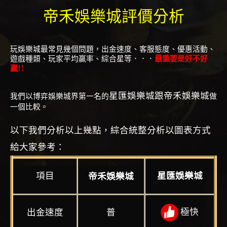
帝禾娛樂城
評價分析
玩娛樂城最常見幾個問題，出金速度、客服態度、優惠活動、
遊戲種類、玩家平均贏率、綜合星等．．．
最重要是好不好
贏!!
星匯娛樂城
跟帝禾
娛樂城
我們以博弈娛樂城界第一名的
做
一個比較。
以下我們分析以上幾點，綜合統整分析以圖表方式
給大家參考：
項目
星匯娛樂城
帝禾
娛樂城
極快
出金速度
普