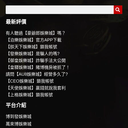
最新評價
有人聽過【豪爺郎娛樂城】嗎？
【泊樂娛樂城】官方APP下載
【朕天下娛樂城】鎖我帳號
【發樂娛樂城】是騙人的嗎?
【御皇娛樂城】詐騙手法大公開
【皇驛娛樂城】賭博機房被抓了！
請問【AU8娛樂城】經營多久了?
【CEO娛樂城】鎖我帳號
【天使娛樂城】贏錢就說我套利
【上格娛樂城】鎖我帳號
平台介紹
博到發娛樂城
萬來博娛樂城