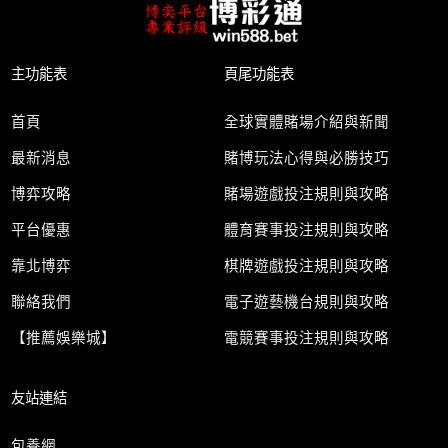
主功能表
頁尾功能表
首頁
全球實體賭場介紹與新聞
最新消息
賭博玩法心得與必勝技巧
博弈攻略
賭場遊戲投注規則與攻略
平台優惠
體育賽事投注規則與攻略
靠北博弈
棋牌遊戲投注規則與攻略
聯絡我們
電子遊藝機台規則與攻略
【推薦娛樂城】
電競賽事投注規則與攻略
友站連結
包養網