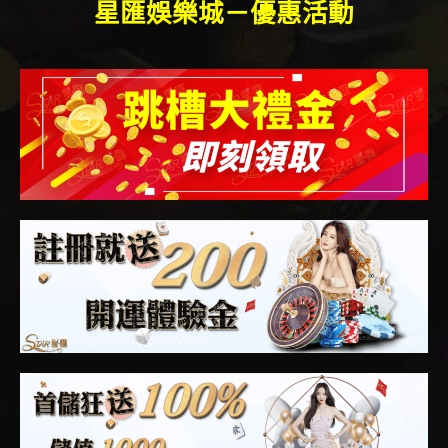
星匯娛樂城－優惠活動