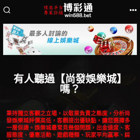
有人聽過【尚發娛樂城】
嗎？
秉持獨立客觀之立場，以敬業負責之態度，分析尚
發
娛樂城評價高低，客觀提出優缺點，讓您選擇多
一層保護。娛樂城最常見幾個問題，出金速度、客
服態度、優惠活動、遊戲種類、玩家平均贏率、綜