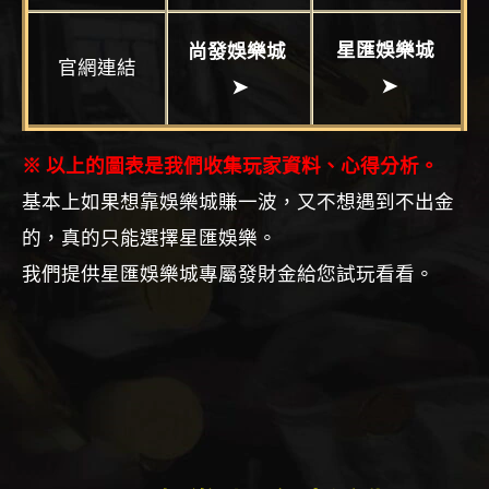
星匯娛樂城
尚發
娛樂城
官網連結
➤
➤
※ 以上的圖表是我們收集玩家資料、心得分析。
基本上如果想靠娛樂城賺一波，又不想遇到不出金
的，真的只能選擇星匯娛樂。
我們提供星匯娛樂城專屬發財金給您試玩看看。