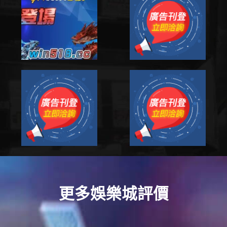
更多娛樂城評價