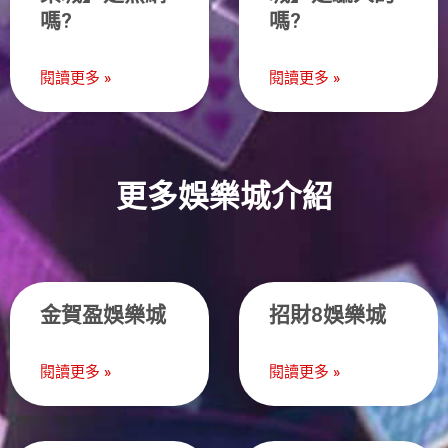
嗎?
嗎?
閱讀更多 »
閱讀更多 »
更多娛樂城介紹
金賀盈娛樂城
招財8娛樂城
閱讀更多 »
閱讀更多 »