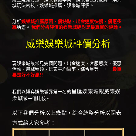
城玩法密技、娛樂城推薦、娛樂城評價。
分析
娛樂城推薦原因、優缺點、出金速度快慢、優惠多
寡
給您。
我們分析評價的娛樂城絕對是最真實的評論。
威樂娛樂城
評價分析
玩娛樂城最常見幾個問題，出金速度、客服態度、優惠
活動、遊戲種類、玩家平均贏率、綜合星等．．．
最重
要是好不好贏!!
星匯娛樂城
跟威樂
娛
我們以博弈娛樂城界第一名的
樂城
做一個比較。
以下我們分析以上幾點，綜合統整分析以圖表
方式給大家參考：