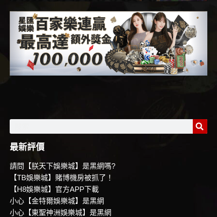
最新評價
請問【朕天下娛樂城】是黑網嗎?
【TB娛樂城】賭博機房被抓了！
【H8娛樂城】官方APP下載
小心【金特爾娛樂城】是黑網
小心【東聖神洲娛樂城】是黑網