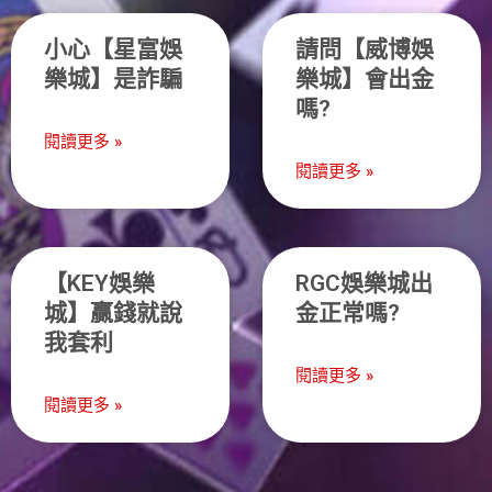
小心【星富娛
請問【威博娛
樂城】是詐騙
樂城】會出金
嗎?
閱讀更多 »
閱讀更多 »
【KEY娛樂
RGC娛樂城出
城】贏錢就說
金正常嗎?
我套利
閱讀更多 »
閱讀更多 »