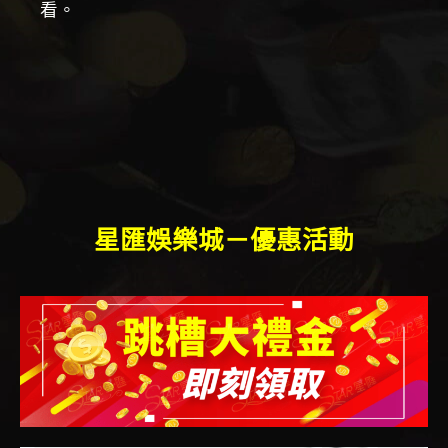
看。
星匯娛樂城－優惠活動