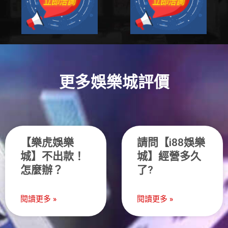
更多娛樂城評價
【樂虎娛樂
請問【i88娛樂
城】不出款！
城】經營多久
怎麼辦？
了?
閱讀更多 »
閱讀更多 »