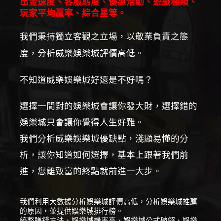
出金速度、客服態度、優惠活動、遊戲種類、
玩家平均贏率、綜合星等。
我們秉持獨立客觀之立場，以敬業負責之態
評價高低。
度，分析威樂
娛樂
城
好還是不好嗎？
不知道威樂
娛樂城
選擇一間對的娛樂城會讓你發大財，選擇錯的
娛樂城只會讓你覺得人生好難。
我們分析威樂
娛樂城
優缺點，淺顯易懂的分
析，讓你知道如何選擇，基本上跟著我們前
進，您離致富的終點就前進一大步。
我們利用大數據分析娛樂城評價高低，分析娛樂城推薦
的原因，並提供娛樂城排行榜。
統整賺錢方法、娛樂城機率高、娛樂城公式破解、娛樂