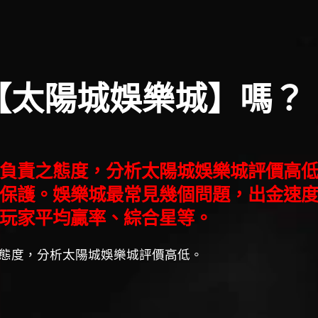
【太陽城娛樂城】嗎？
負責之態度，分析太陽城
娛樂城評價高
保護。娛樂城最常見幾個問題，出金速
玩家平均贏率、綜合星等。
態度，分析太陽城娛樂城評價高低。