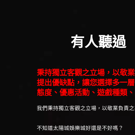
有人聽過
秉持獨立客觀之立場，以敬業
提出優缺點，讓您選擇多一層
態度、優惠活動、遊戲種類、
我們秉持獨立客觀之立場，以敬業負責之
不知道太陽城娛樂城好還是不好嗎？