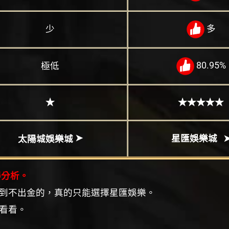
多
少
80.95%
極低
★
★★★★★
➤
星匯娛樂城
太陽城
娛樂城
得分析。
到不出金的，真的只能選擇星匯娛樂。
看看。