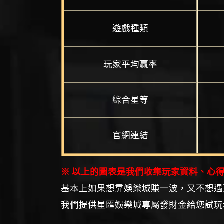
遊戲種類
玩家平均贏率
綜合星等
官網連結
※ 以上的圖表是我們收集玩家資料、心
基本上如果想靠娛樂城賺一波，又不想遇
我們提供星匯娛樂城專屬發財金給您試玩