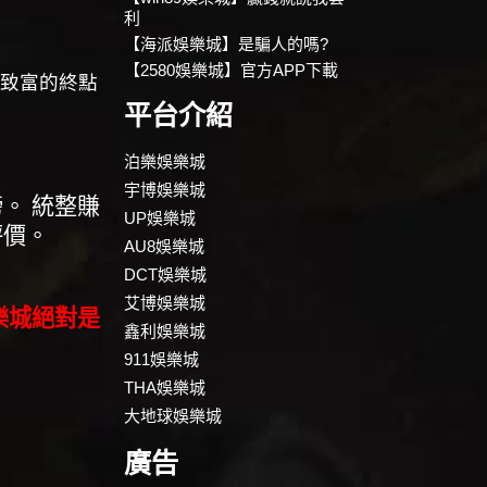
利
【海派娛樂城】是騙人的嗎?
【2580娛樂城】官方APP下載
致富的終點
平台介紹
泊樂娛樂城
宇博娛樂城
榜。
統整賺
UP娛樂城
評價。
AU8娛樂城
DCT娛樂城
艾博娛樂城
樂城絕對是
鑫利娛樂城
911娛樂城
THA娛樂城
大地球娛樂城
廣告