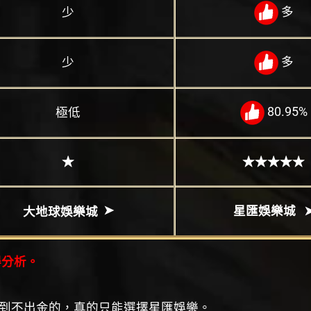
多
少
多
少
80.95%
極低
★
★★★★★
➤
星匯娛樂城
大地球
娛樂城
得分析。
到不出金的，真的只能選擇星匯娛樂。