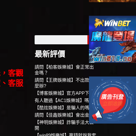
最新評價
請問【柏客娛樂城】會正常出
低，客觀
金嗎？
請問【王牌娛樂城】不出款怎
度、客服
麼辦?
【博客娛樂城】官方APP下載
有人聽過【AC1娛樂城】嗎？
【酷炫娛樂城】是騙人的嗎?
請問【佳鑫娛樂城】會出金嗎?
【神明娛樂城】詐騙手法大公
開
【win89娛樂城】贏錢就說我套