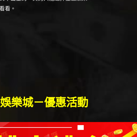
看看。
娛樂城－優惠活動