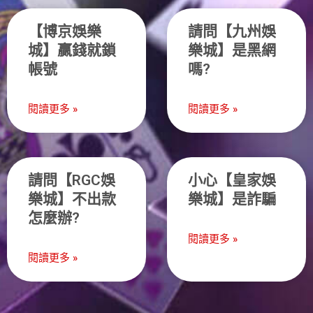
【博京娛樂
請問【九州娛
城】贏錢就鎖
樂城】是黑網
帳號
嗎?
閱讀更多 »
閱讀更多 »
請問【RGC娛
小心【皇家娛
樂城】不出款
樂城】是詐騙
怎麼辦?
閱讀更多 »
閱讀更多 »