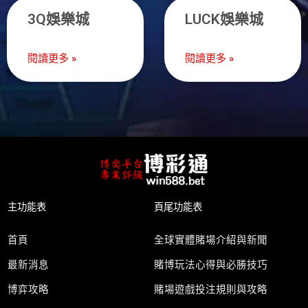
3Q娛樂城
LUCK娛樂城
閱讀更多 »
閱讀更多 »
主功能表
頁尾功能表
首頁
全球實體賭場介紹與新聞
最新消息
賭博玩法心得與必勝技巧
博弈攻略
賭場遊戲投注規則與攻略