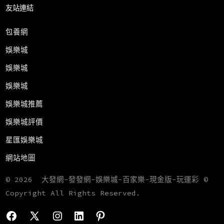
友站連結
包養網
娛樂城
娛樂城
娛樂城
娛樂城推薦
娛樂城評價
星匯娛樂城
網站地圖
© 2026
大發網-發發網-娛樂城-百家樂-現金版-玩運彩 ©
Copyright All Rights Reserved.