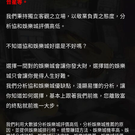
合星等。
我們秉持獨立客觀之立場，以敬業負責之態度，分
析協和娛樂城評價高低。
不知道協和娛樂城好還是不好嗎？
選擇一間對的娛樂城會讓你發大財，選擇錯的娛樂
城只會讓你覺得人生好難。
我們分析協和娛樂城優缺點，淺顯易懂的分析，讓
你知道如何選擇，基本上跟著我們前進，您離致富
的終點就前進一大步。
我們利用大數據分析娛樂城評價高低，分析娛樂城推薦的原
因，並提供娛樂城排行榜。
統整賺錢方法、娛樂城機率高、娛