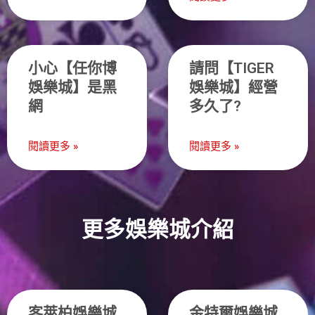
小心【任你博
請問【TIGER
娛樂城】是黑
娛樂城】經營
網
多久了?
閱讀更多 »
閱讀更多 »
更多娛樂城介紹
客萊柏娛樂城
金特爾娛樂城