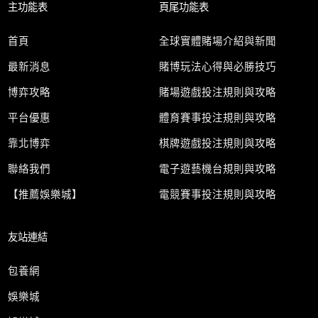
主功能表
頁尾功能表
首頁
全球實體賭場介紹與新聞
最新消息
賭博玩法心得與必勝技巧
博弈攻略
賭場遊戲投注規則與攻略
平台優惠
體育賽事投注規則與攻略
靠北博弈
棋牌遊戲投注規則與攻略
聯絡我們
電子遊藝機台規則與攻略
【推薦娛樂城】
電競賽事投注規則與攻略
友站連結
包養網
娛樂城