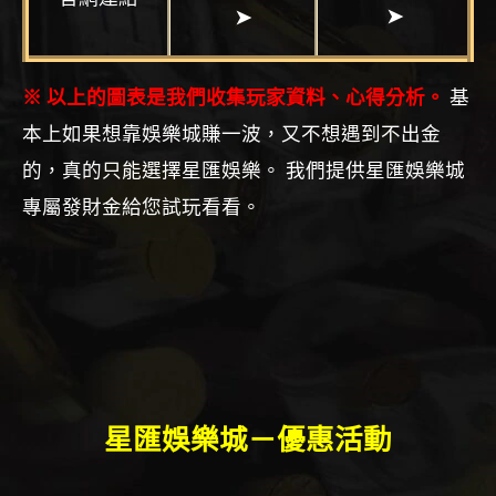
➤
➤
※ 以上的圖表是我們收集玩家資料、心得分析。
基
本上如果想靠娛樂城賺一波，又不想遇到不出金
的，真的只能選擇星匯娛樂。
我們提供
星匯娛樂城
專屬發財金給您試玩看看。
星匯娛樂城－優惠活動