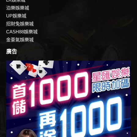
泊樂娛樂城
UP娛樂城
招財兔娛樂城
CASH88娛樂城
金豪氣娛樂城
廣告