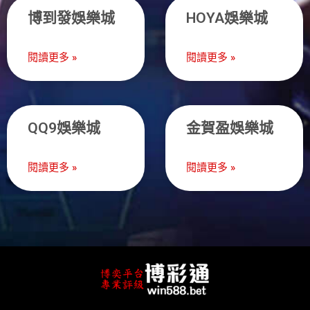
博到發娛樂城
HOYA娛樂城
閱讀更多 »
閱讀更多 »
QQ9娛樂城
金賀盈娛樂城
閱讀更多 »
閱讀更多 »