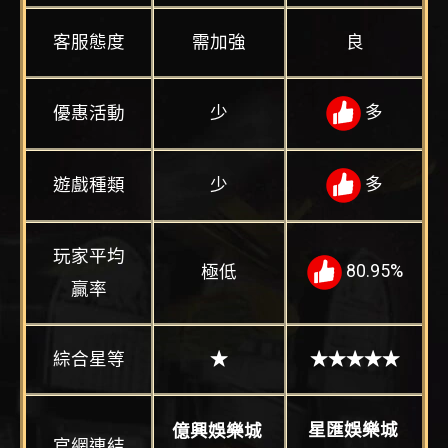
客服態度
需加強
良
多
優惠活動
少
多
遊戲種類
少
玩家平均
80.95%
極低
贏率
綜合星等
★
★★★★★
星匯娛樂城
億興
娛樂城
官網連結