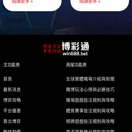
閱讀更多 »
閱讀更多 »
主功能表
頁尾功能表
首頁
全球實體賭場介紹與新聞
最新消息
賭博玩法心得與必勝技巧
博弈攻略
賭場遊戲投注規則與攻略
平台優惠
體育賽事投注規則與攻略
靠北博弈
棋牌遊戲投注規則與攻略
聯絡我們
電子遊藝機台規則與攻略