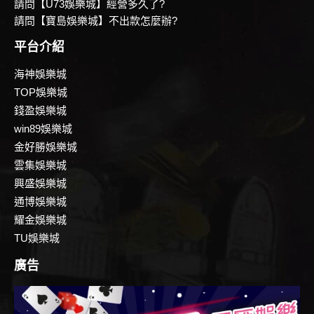
請問【U73娛樂城】經營多久了?
請問【寶島娛樂城】不出款怎麼辦?
平台介紹
海神娛樂城
TOP娛樂城
錢盈娛樂城
win89娛樂城
金好勝娛樂城
雲集娛樂城
興盛娛樂城
通博娛樂城
耀金娛樂城
TU娛樂城
廣告