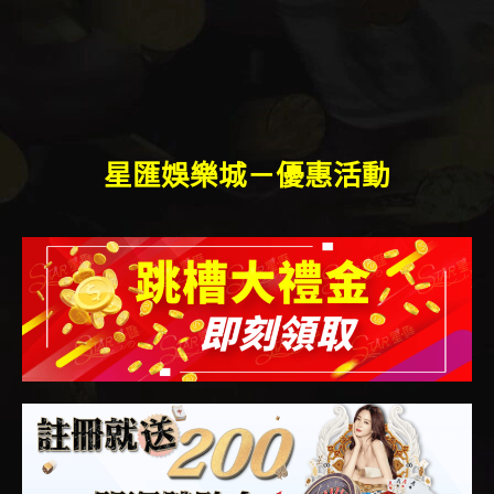
星匯娛樂城－優惠活動