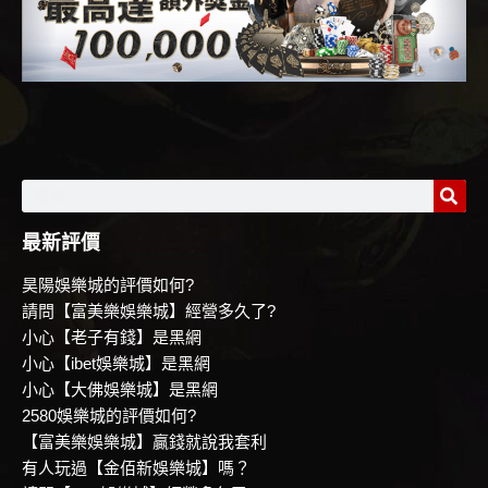
最新評價
昊陽娛樂城的評價如何?
請問【富美樂娛樂城】經營多久了?
小心【老子有錢】是黑網
小心【ibet娛樂城】是黑網
小心【大佛娛樂城】是黑網
2580娛樂城的評價如何?
【富美樂娛樂城】贏錢就說我套利
有人玩過【金佰新娛樂城】嗎？