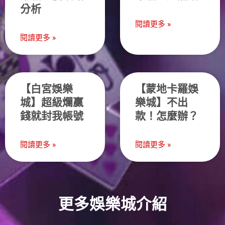
分析
閱讀更多 »
閱讀更多 »
【白宮娛樂
【蒙地卡羅娛
城】超級爛贏
樂城】不出
錢就封我帳號
款！怎麼辦？
閱讀更多 »
閱讀更多 »
更多娛樂城介紹