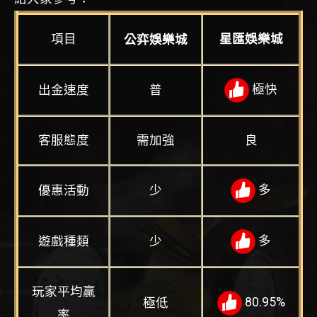
項目
星匯娛樂城
公弈
娛樂城
極快
出金速度
普
客服態度
需加強
良
多
優惠活動
少
多
遊戲種類
少
玩家平均贏
80.95%
極低
率