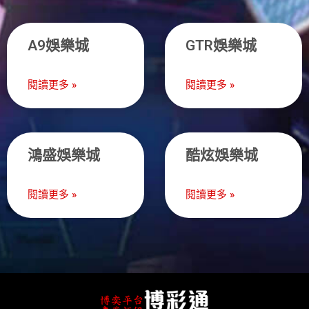
A9娛樂城
GTR娛樂城
閱讀更多 »
閱讀更多 »
鴻盛娛樂城
酷炫娛樂城
閱讀更多 »
閱讀更多 »