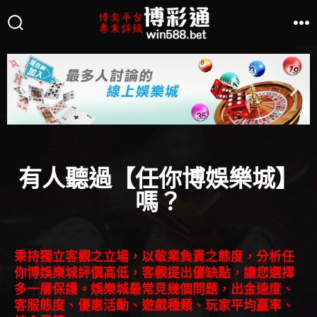
有人聽過【任你博娛樂城】
嗎？
秉持獨立客觀之立場，以敬業負責之態度，分析任
你博
娛樂城評
價高低，客觀提出優缺點，讓您選擇
多一層保護。娛樂城最常見幾個問題，出金速度、
客服態度、優惠活動、遊戲種類、玩家平均贏率、