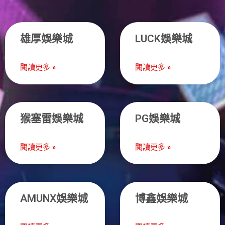
雄厚娛樂城
LUCK娛樂城
閱讀更多 »
閱讀更多 »
猴塞雷娛樂城
PG娛樂城
閱讀更多 »
閱讀更多 »
AMUNX娛樂城
博鑫娛樂城