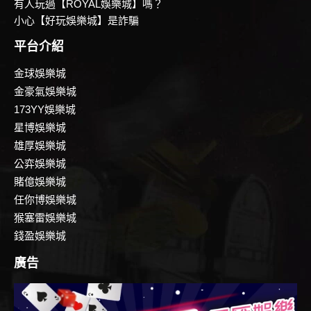
有人玩過【ROYAL娛樂城】嗎？
小心【好玩娛樂城】是詐騙
平台介紹
金球娛樂城
金豪氣娛樂城
173YY娛樂城
星博娛樂城
雄厚娛樂城
公弈娛樂城
賭億娛樂城
任你博娛樂城
猴塞雷娛樂城
錢盈娛樂城
廣告