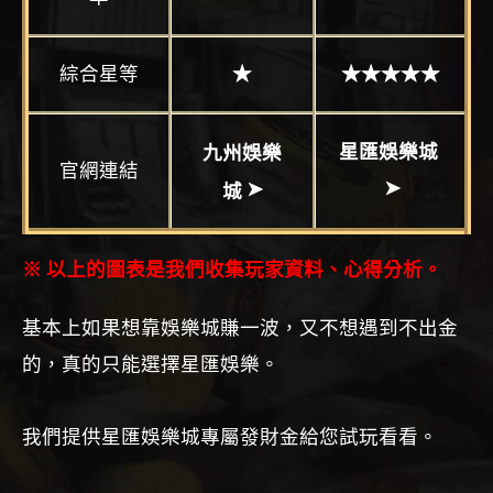
綜合星等
★
★★★★★
星匯娛樂城
九州
娛樂
官網連結
➤
➤
城
※ 以上的圖表是我們收集玩家資料、心得分析。
基本上如果想靠娛樂城賺一波，又不想遇到不出金
的，真的只能選擇星匯娛樂。
我們提供星匯娛樂城專屬發財金給您試玩看看。