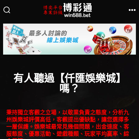
有人聽過【仟匯娛樂城】
嗎？
秉持獨立客觀之立場，以敬業負責之態度，分析九
州
娛樂城評價高低，客觀提出優缺點，讓您選擇多
一層保護。娛樂城最常見幾個問題，出金速度、客
服態度、優惠活動、遊戲種類、玩家平均贏率、綜