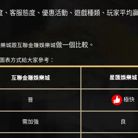
度、客服態度、優惠活動、遊戲種類、玩家平均
做一個比較。
娛樂城
跟互聯金賺
娛樂城
圖表方式給大家參考：
星匯娛樂城
互聯金賺
娛樂城
極快
普
需加強
良