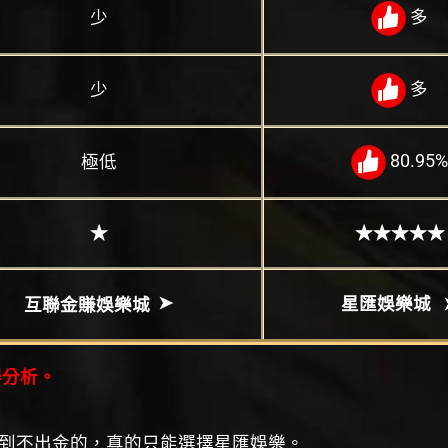
多
少
多
少
80.95%
極低
★
★★★★★
➤
星匯娛樂城
互聯金賺
娛樂城
得分析。
到不出金的，真的只能選擇星匯娛樂。