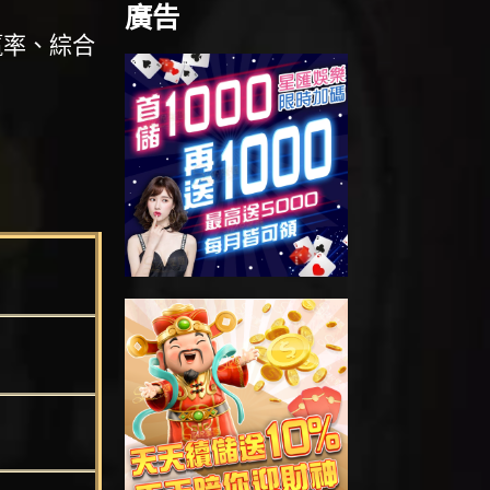
廣告
贏率、綜合