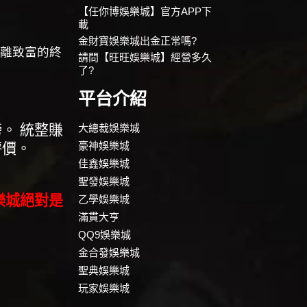
【任你博娛樂城】官方APP下
載
金財寶娛樂城出金正常嗎?
離致富的終
請問【旺旺娛樂城】經營多久
了?
平台介紹
榜。
統整賺
大總裁娛樂城
評價。
豪神娛樂城
佳鑫娛樂城
聖發娛樂城
樂城絕對是
乙學娛樂城
滿貫大亨
QQ9娛樂城
金合發娛樂城
聖典娛樂城
玩家娛樂城