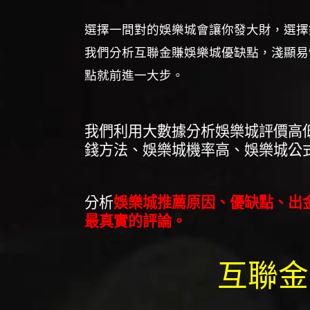
選擇一間對的娛樂城會讓你發大財，選擇
我們分析互聯金賺娛樂城優缺點，淺顯易
點就前進一大步。
我們利用大數據分析娛樂城評價高
錢方法、娛樂城機率高、娛樂城公
分析
娛樂城推薦原因、優缺點、出
最真實的評論。
互聯金