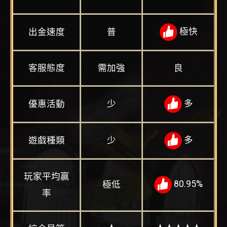
極快
出金速度
普
客服態度
需加強
良
多
優惠活動
少
多
遊戲種類
少
玩家平均贏
80.95%
極低
率