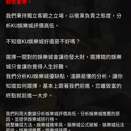
綜合星等。
我們秉持獨立客觀之立場，以敬業負責之態度，分
評價高低。
析KU
娛樂
城
好還是不好嗎？
不知道KU
娛樂城
選擇一間對的娛樂城會讓你發大財，選擇錯的娛樂
城只會讓你覺得人生好難。
我們分析KU
娛樂城
優缺點，淺顯易懂的分析，讓你
知道如何選擇，基本上跟著我們前進，您離致富的
終點就前進一大步。
我們利用大數據分析娛樂城評價高低，分析娛樂城推薦的原
因，並提供娛樂城排行榜。
統整賺錢方法、娛樂城機率高、娛樂城公式破解、娛樂城玩法
密技、娛樂城推薦、娛樂城評價。