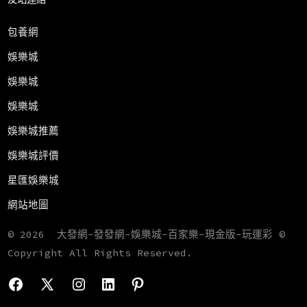
包養網
娛樂城
娛樂城
娛樂城
娛樂城推薦
娛樂城評價
星匯娛樂城
網站地圖
© 2026
大發網-發發網-娛樂城-百家樂-現金版-玩運彩 ©
Copyright All Rights Reserved.