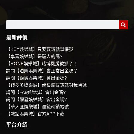
最新評價
【KEY娛樂城】只要贏錢就鎖帳號
【享富娛樂城】是騙人的嗎?
【RONE娛樂城】賭博機房被抓了！
請問【泊樂娛樂城】會正常出金嗎？
請問【鉅城娛樂城】會出金嗎?
【錢多多娛樂城】超級爛贏錢就封我帳號
請問【FA8娛樂城】會出金嗎?
請問【耀發娛樂城】會出金嗎?
【華人匯娛樂城】贏錢就鎖帳號
【戰點娛樂城】官方APP下載
平台介紹