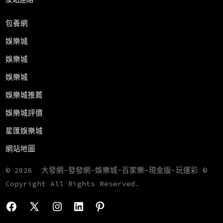
包養網
娛樂城
娛樂城
娛樂城
娛樂城推薦
娛樂城評價
星匯娛樂城
網站地圖
© 2026
大發網-發發網-娛樂城-百家樂-現金版-玩運彩 ©
Copyright All Rights Reserved.