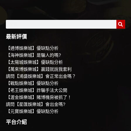
最新評價
【通博娛樂城】優缺點分析
【海神娛樂城】是騙人的嗎?
【太陽城娛樂城】優缺點分析
【萬來博娛樂城】贏錢就說我套利
請問【鴻盛娛樂城】會正常出金嗎？
【戰點娛樂城】優缺點分析
【老王娛樂城】詐騙手法大公開
【渥金娛樂城】賭博機房被抓了！
請問【星匯娛樂城】會出金嗎?
【元寶娛樂城】優缺點分析
平台介紹