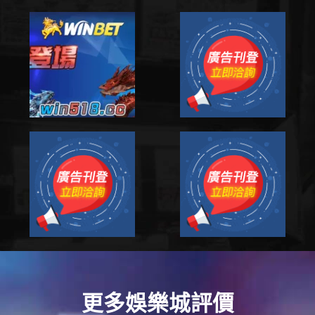
更多娛樂城評價