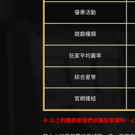
優惠活動
遊戲種類
玩家平均贏率
綜合星等
官網連結
※ 以上的圖表是我們收集玩家資料、