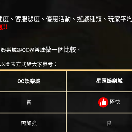
速度、客服態度、優惠活動、遊戲種類、玩家平
!!
做一個比較。
匯娛樂城
跟
OC娛樂城
以圖表方式給大家參考：
星匯娛樂城
OC
娛樂城
極快
普
需加強
良