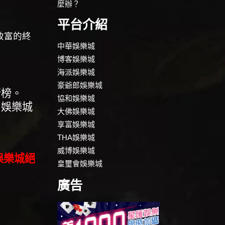
麼辦？
平台介紹
致富的終
中華娛樂城
博客娛樂城
海派娛樂城
豪爺郎娛樂城
行榜。
協和娛樂城
、娛樂城
大佛娛樂城
享富娛樂城
THA娛樂城
威博娛樂城
娛樂城絕
皇璽會娛樂城
廣告