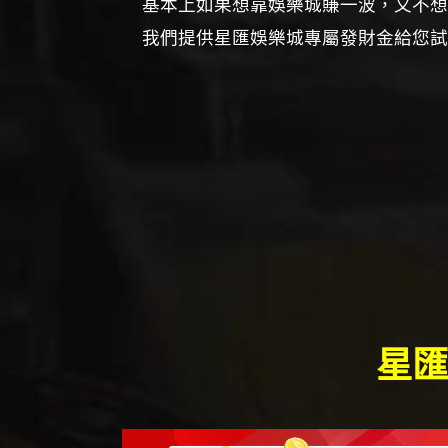
基本上如果想靠娛樂城賺一波，又不想
我們提供
星匯娛樂城
專屬發財金給您試
星匯