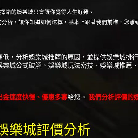
擇錯的娛樂城只會讓你覺得人生好難。
的分析，讓你知道如何選擇，基本上跟著我們前進，您離
高低，分析娛樂城推薦的原因，並提供娛樂城排
娛樂城公式破解、娛樂城玩法密技、娛樂城推薦
出金速度快慢、優惠多寡
給您。
我們分析評價的
娛樂城
評價分析