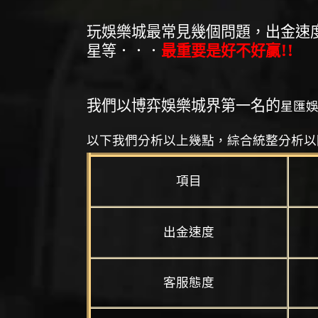
玩娛樂城最常見幾個問題，出金速
星等．．．
最重要是好不好贏!!
我們以博弈娛樂城界第一名的
星匯
以下我們分析以上幾點，綜合統整分析以
項目
出金速度
客服態度