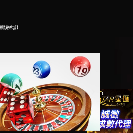
薦娛樂城】