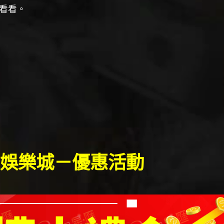
看看。
娛樂城－優惠活動