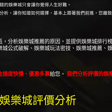
錯的娛樂城只會讓你覺得人生好難。
分析，讓你知道如何選擇，基本上跟著我們前進，您離致
低，分析娛樂城推薦的原因，並提供娛樂城排行
樂城公式破解、娛樂城玩法密技、娛樂城推薦、
金速度快慢、優惠多寡
給您。
我們分析評價的娛
娛樂城
評價分析