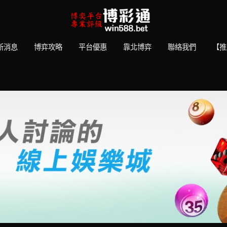
新消息
博弈攻略
平台優惠
靠北博弈
聯絡我們
【推