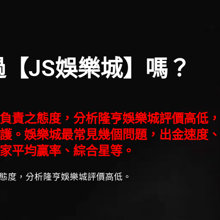
過【JS娛樂城】嗎？
負責之態度，分析
隆亨
娛樂城評
價高低
護。娛樂城最常見幾個問題，出金速度
家平均贏率、綜合星等。
評價高低。
態度，分析
隆亨娛樂
城