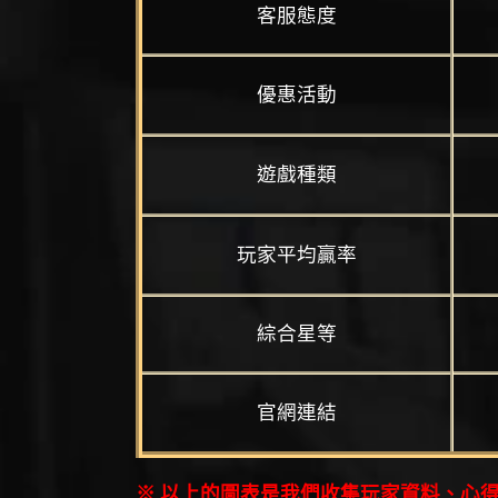
客服態度
優惠活動
遊戲種類
玩家平均贏率
綜合星等
官網連結
※ 以上的圖表是我們收集玩家資料、心