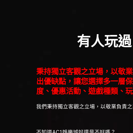
有人玩過
秉持獨立客觀之立場，以敬業
出優缺點，讓您選擇多一層保
度、優惠活動、遊戲種類、玩
我們秉持獨立客觀之立場，以敬業負責之
不知道AC1娛樂城好還是不好嗎？