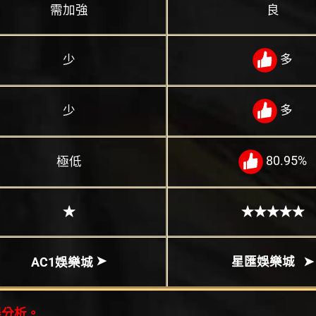
需加強
良
多
少
多
少
80.95%
極低
★
★★★★★
➤
星匯娛樂城
➤
AC1
娛樂城
得分析。