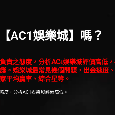
【AC1娛樂城】嗎？
負責之態度，分析AC1
娛樂城評價高低，
護。娛樂城最常見幾個問題，出金速度
家平均贏率、綜合星等。
態度，分析AC1娛樂城評價高低。