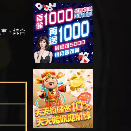
贏率、綜合