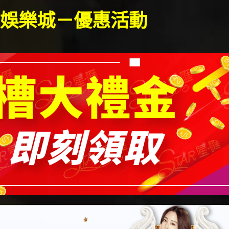
娛樂城－優惠活動