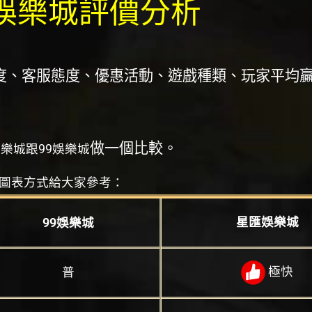
9娛樂城
評價分析
度、客服態度、優惠活動、遊戲種類、玩家平均
做一個比較。
娛樂城
跟99
娛樂城
圖表方式給大家參考：
星匯娛樂城
99
娛樂城
極快
普