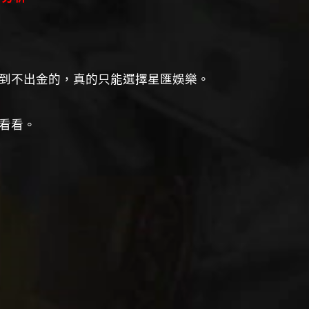
到不出金的，真的只能選擇星匯娛樂。
看看。