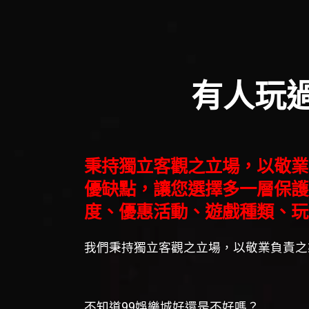
有人玩
秉持獨立客觀之立場，以敬業
優缺點，讓您選擇多一層保護
度、優惠活動、遊戲種類、玩
我們秉持獨立客觀之立場，以敬業負責之
不知道99娛樂城好還是不好嗎？