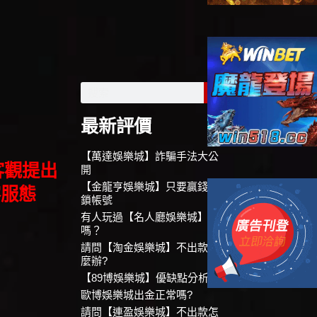
最新評價
【萬達娛樂城】詐騙手法大公
客觀提出
開
【金龍亨娛樂城】只要贏錢就
客服態
鎖帳號
有人玩過【名人廳娛樂城】
嗎？
請問【淘金娛樂城】不出款怎
麼辦?
【89博娛樂城】優缺點分析
歐博娛樂城出金正常嗎?
請問【連盈娛樂城】不出款怎