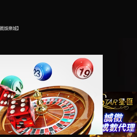
薦娛樂城】