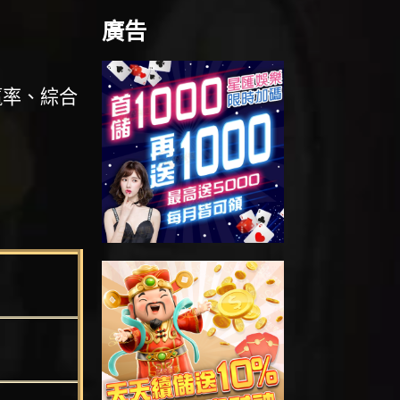
廣告
贏率、綜合