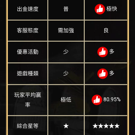
極快
出金速度
普
客服態度
需加強
良
多
優惠活動
少
多
遊戲種類
少
玩家平均贏
80.95%
極低
率
綜合星等
★
★★★★★