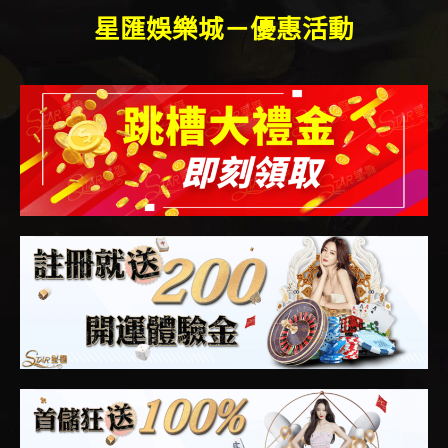
星匯娛樂城－優惠活動