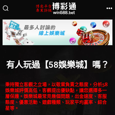
有人玩過【58娛樂城】嗎？
秉持獨立客觀之立場，以敬業負責之態度，分析58
娛樂城評
價高低，客觀提出優缺點，讓您選擇多一
層保護。娛樂城最常見幾個問題，出金速度、客服
態度、優惠活動、遊戲種類、玩家平均贏率、綜合
星等。