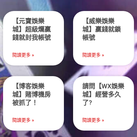
【元寶娛樂
【威樂娛樂
城】超級爛贏
城】贏錢就鎖
錢就封我帳號
帳號
閱讀更多 »
閱讀更多 »
【博客娛樂
請問【WX娛樂
城】賭博機房
城】經營多久
被抓了！
了?
閱讀更多 »
閱讀更多 »