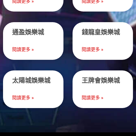
閱讀更多 »
閱讀更多 »
通盈娛樂城
錢龍皇娛樂城
閱讀更多 »
閱讀更多 »
太陽城娛樂城
王牌會娛樂城
閱讀更多 »
閱讀更多 »