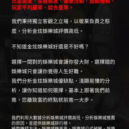
出金速度、客服態度、優惠活動、遊戲種類、
玩家平均贏率、綜合星等。
我們秉持獨立客觀之立場，以敬業負責之態
評價高低。
度，分析
金炫娛樂
城
好還是不好嗎？
不知道
金炫娛樂城
選擇一間對的娛樂城會讓你發大財，選擇錯的
娛樂城只會讓你覺得人生好難。
我們分析
金炫
娛樂城
優缺點，淺顯易懂的分
析，讓你知道如何選擇，基本上跟著我們前
進，您離致富的終點就前進一大步。
我們利用大數據分析娛樂城評價高低，分析娛樂城推薦
的原因，並提供娛樂城排行榜。
統整賺錢方法、娛樂城機率高、娛樂城公式破解、娛樂