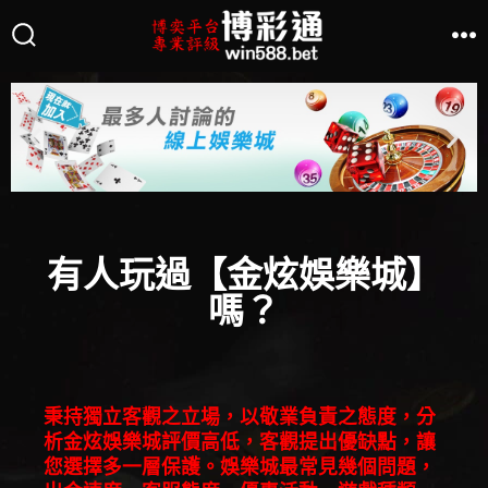
有人玩過【金炫娛樂城】
嗎？
秉持獨立客觀之立場，以敬業負責之態度，分
析金炫
娛樂城評
價高低，客觀提出優缺點，讓
您選擇多一層保護。娛樂城最常見幾個問題，