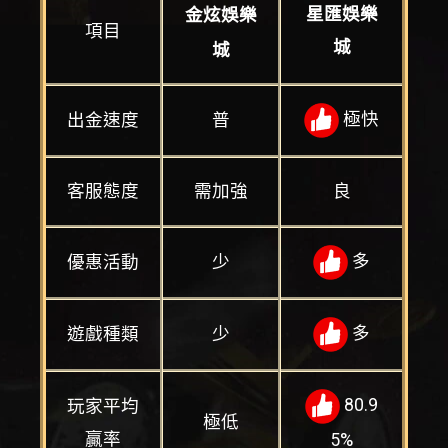
星匯娛樂
金炫
娛樂
項目
城
城
極快
出金速度
普
客服態度
需加強
良
多
優惠活動
少
多
遊戲種類
少
80.9
玩家平均
極低
贏率
5%