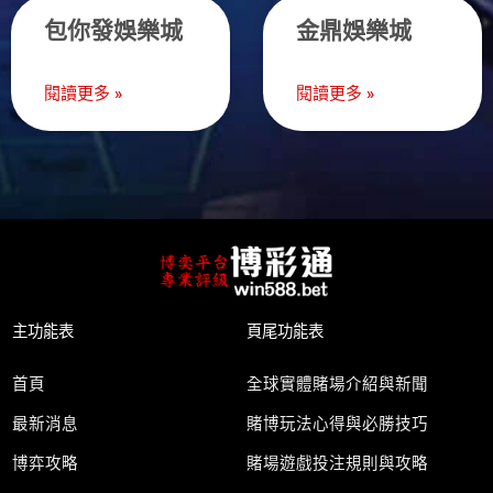
包你發娛樂城
金鼎娛樂城
閱讀更多 »
閱讀更多 »
主功能表
頁尾功能表
首頁
全球實體賭場介紹與新聞
最新消息
賭博玩法心得與必勝技巧
博弈攻略
賭場遊戲投注規則與攻略