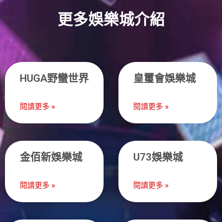
更多娛樂城介紹
HUGA野蠻世界
皇璽會娛樂城
閱讀更多 »
閱讀更多 »
金佰新娛樂城
U73娛樂城
閱讀更多 »
閱讀更多 »