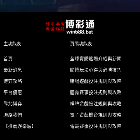
主功能表
頁尾功能表
首頁
全球實體賭場介紹與新聞
最新消息
賭博玩法心得與必勝技巧
博弈攻略
賭場遊戲投注規則與攻略
平台優惠
體育賽事投注規則與攻略
靠北博弈
棋牌遊戲投注規則與攻略
聯絡我們
電子遊藝機台規則與攻略
【推薦娛樂城】
電競賽事投注規則與攻略