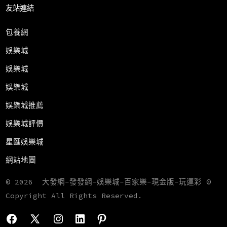
友站連結
包養網
娛樂城
娛樂城
娛樂城
娛樂城推薦
娛樂城評價
星匯娛樂城
網站地圖
© 2026
大發網-發發網-娛樂城-百家樂-現金版-玩運彩 ©
Copyright All Rights Reserved.