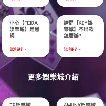
小心【FEIDA
請問【KEY娛
娛樂城】是黑
樂城】不出款
網
怎麼辦?
閱讀更多 »
閱讀更多 »
更多娛樂城介紹
TB娛樂城
AMUNX娛樂城