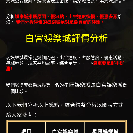
樂城公式破解、娛樂城玩法密技、娛樂城推薦、娛樂城評價。
分析
娛樂城推薦原因、優缺點、出金速度快慢、優惠多寡
給
您。
我們分析評價的娛樂城絕對是最真實的評論。
白宮娛樂城
評價分析
玩娛樂城最常見幾個問題，出金速度、客服態度、優惠活動、
遊戲種類、玩家平均贏率、綜合星等．．．
>
最重要是好不好
贏!!
星匯娛樂城
跟白宮
娛樂城
我們以博弈娛樂城界第一名的
做
一個比較。
以下我們分析以上幾點，綜合統整分析以圖表方式
給大家參考：
項目
星匯娛樂城
白宮
娛樂城