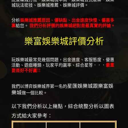
城玩法密技、娛樂城推薦、娛樂城評價。
分析
娛樂城推薦原因、優缺點、出金速度快慢、優惠多
寡
給您。
我們分析評價的娛樂城絕對是最真實的評論。
樂富娛樂城
評價分析
玩娛樂城最常見幾個問題，出金速度、客服態度、優惠
活動、遊戲種類、玩家平均贏率、綜合星等．．．
最重
要是好不好贏!!
星匯娛樂城
跟
樂富娛
我們以博弈娛樂城界第一名的
樂城
做一個比較。
以下我們分析以上幾點，綜合統整分析以圖表
方式給大家參考：