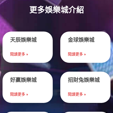
更多娛樂城介紹
天辰娛樂城
金球娛樂城
閱讀更多 »
閱讀更多 »
好贏娛樂城
招財兔娛樂城
閱讀更多 »
閱讀更多 »