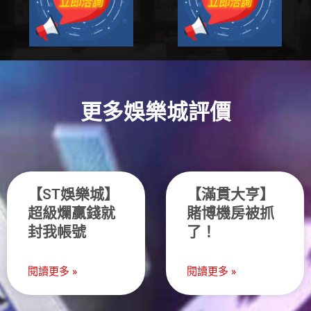
更多娛樂城評價
【ST娛樂城】
【滿貫大亨】
超級爛贏錢就
賭博機房被抓
封我帳號
了！
閱讀更多 »
閱讀更多 »