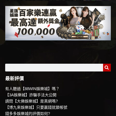
最新評價
有人聽過【88WIN娛樂城】嗎？
【3A娛樂城】詐騙手法大公開
請問【大佛娛樂城】是黑網嗎?
【博九來娛樂城】只要贏錢就鎖帳號
錢多多娛樂城的評價如何?