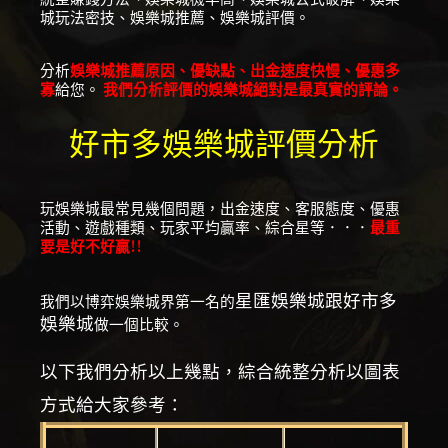
城玩法密技、娛樂城推薦、娛樂城評價。
分析
娛樂城推薦原因、優缺點、出金速度快慢、優惠多
寡
給您。
我們分析評價的娛樂城絕對是最真實的評論。
好市多
娛樂城
評價分析
玩娛樂城最常見幾個問題，出金速度、客服態度、優惠
活動、遊戲種類、玩家平均贏率、綜合星等．．．
最重
要是好不好贏!!
星匯娛樂城
跟
好市多
我們以博弈娛樂城界第一名的
娛樂城
做一個比較。
以下我們分析以上幾點，綜合統整分析以圖表
方式給大家參考：