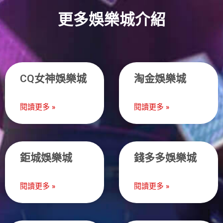
更多娛樂城介紹
CQ女神娛樂城
淘金娛樂城
閱讀更多 »
閱讀更多 »
鉅城娛樂城
錢多多娛樂城
閱讀更多 »
閱讀更多 »