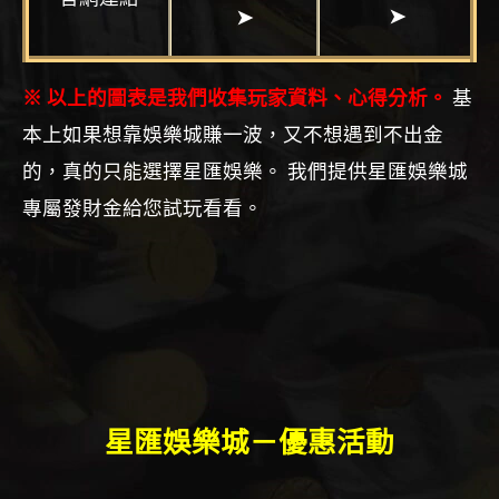
➤
➤
※ 以上的圖表是我們收集玩家資料、心得分析。
基
本上如果想靠娛樂城賺一波，又不想遇到不出金
的，真的只能選擇星匯娛樂。
我們提供
星匯娛樂城
專屬發財金給您試玩看看。
星匯娛樂城－優惠活動