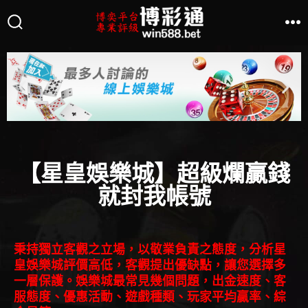
【星皇娛樂城】超級爛贏錢
就封我帳號
秉持獨立客觀之立場，以敬業負責之態度，分析星
皇
娛樂城評
價高低，客觀提出優缺點，讓您選擇多
一層保護。娛樂城最常見幾個問題，出金速度、客
服態度、優惠活動、遊戲種類、玩家平均贏率、綜