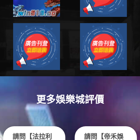
更多娛樂城評價
請問【法拉利
請問【帝禾娛