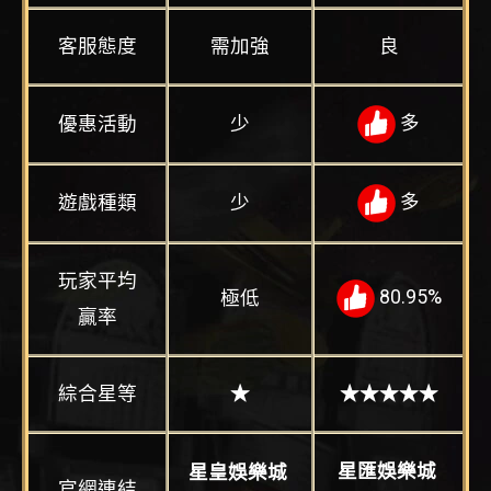
客服態度
需加強
良
多
優惠活動
少
多
遊戲種類
少
玩家平均
80.95%
極低
贏率
綜合星等
★
★★★★★
星匯娛樂城
星皇
娛樂城
官網連結