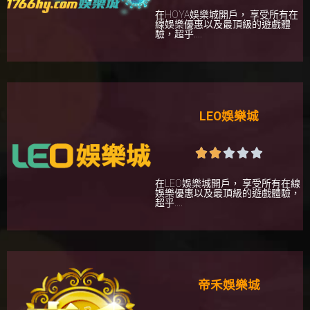
在HOYA娛樂城開戶， 享受所有在
線娛樂優惠以及最頂級的遊戲體
驗，超乎....
LEO娛樂城





在LEO娛樂城開戶， 享受所有在線
娛樂優惠以及最頂級的遊戲體驗，
超乎....
帝禾娛樂城