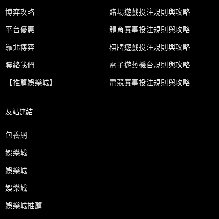
博弈攻略
賭場遊戲投注規則與攻略
平台優惠
體育賽事投注規則與攻略
靠北博弈
棋牌遊戲投注規則與攻略
聯絡我們
電子遊藝機台規則與攻略
【推薦娛樂城】
電競賽事投注規則與攻略
友站連結
包養網
娛樂城
娛樂城
娛樂城
娛樂城推薦