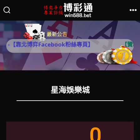
-【靠北博弈Facebook粉絲專頁】
【贊助廣告】
星海娛樂城
0