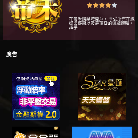





在帝禾娛樂城開戶， 享受所有在線
娛樂優惠以及最頂級的遊戲體驗，
超乎....
廣告