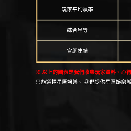
玩家平均贏率
綜合星等
官網連結
※ 以上的圖表是我們收集玩家資料、心
只能選擇星匯娛樂。
我們提供
星匯娛樂