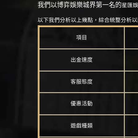
我們以博弈娛樂城界第一名的
星匯
以下我們分析以上幾點，綜合統整分析以
項目
出金速度
客服態度
優惠活動
遊戲種類