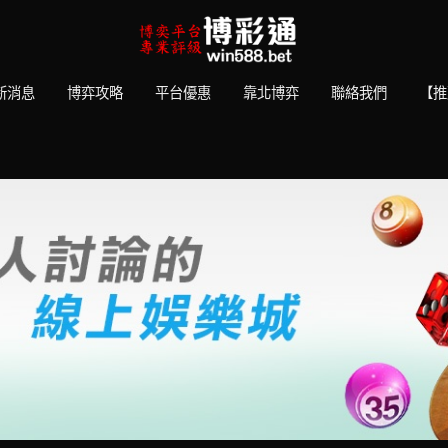
新消息
博弈攻略
平台優惠
靠北博弈
聯絡我們
【推