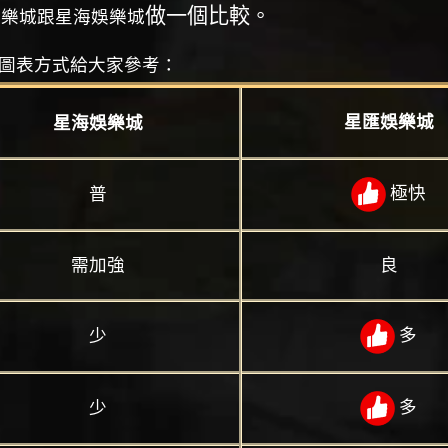
做一個比較。
娛樂城
跟星海
娛樂城
圖表方式給大家參考：
星匯娛樂城
星海
娛樂城
極快
普
需加強
良
多
少
多
少