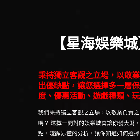
【星海娛樂城
秉持獨立客觀之立場，以敬業
出優缺點，讓您選擇多一層保
度、優惠活動、遊戲種類、玩
我們秉持獨立客觀之立場，以敬業負責之
嗎？
選擇一間對的娛樂城會讓你發大財
點，淺顯易懂的分析，讓你知道如何選擇