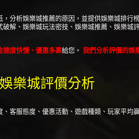
低，分析娛樂城推薦的原因，並提供娛樂城排行
式破解、娛樂城玩法密技、娛樂城推薦、娛樂城
金速度快慢、優惠多寡
給您。
我們分析評價的娛
娛樂城
評價分析
度、客服態度、優惠活動、遊戲種類、玩家平均