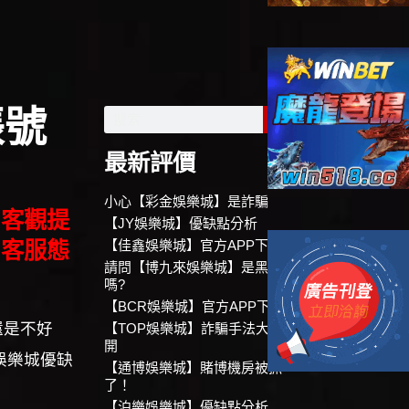
帳號
最新評價
小心【彩金娛樂城】是詐騙
，客觀提
【JY娛樂城】優缺點分析
、客服態
【佳鑫娛樂城】官方APP下載
請問【博九來娛樂城】是黑網
嗎?
【BCR娛樂城】官方APP下載
還是不好
【TOP娛樂城】詐騙手法大公
開
娛樂城
優缺
【通博娛樂城】賭博機房被抓
了！
【泊樂娛樂城】優缺點分析