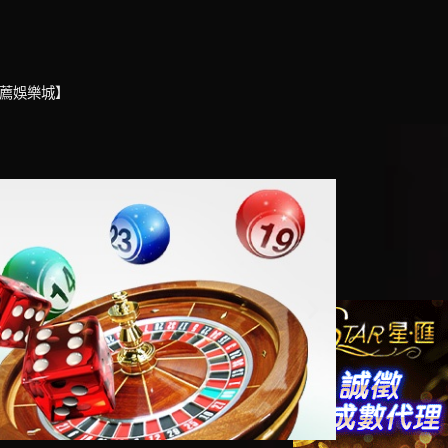
薦娛樂城】