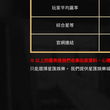
玩家平均贏率
綜合星等
官網連結
※ 以上的圖表是我們收集玩家資料、心
只能選擇星匯娛樂。
我們提供
星匯娛樂