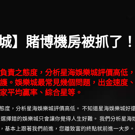
城】賭博機房被抓了
負責之態度，分析星海
娛樂城評
價高低
護。娛樂城最常見幾個問題，出金速度
家平均贏率、綜合星等。
評價高低。
好
態度，分析星海
娛樂
城
不知道
星海娛樂城
，選擇錯的娛樂城只會讓你覺得人生好難。
我們分析
星海
，基本上跟著我們前進，您離致富的終點就前進一大步。