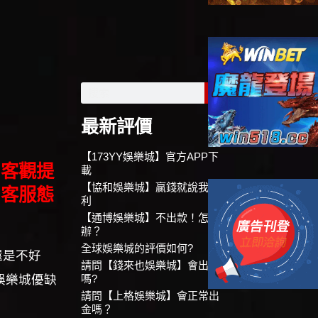
！
最新評價
【173YY娛樂城】官方APP下
，客觀提
載
【協和娛樂城】贏錢就說我套
、客服態
利
【通博娛樂城】不出款！怎麼
辦？
全球娛樂城的評價如何?
還是不好
請問【錢來也娛樂城】會出金
嗎?
娛樂城
優缺
請問【上格娛樂城】會正常出
金嗎？