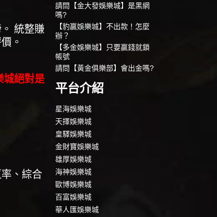
請問【金大發娛樂城】是黑網
嗎?
榜。
統整賺
【豹贏娛樂城】不出款！怎麼
辦？
評價。
【多金娛樂城】只要贏錢就鎖
帳號
請問【黃金俱樂部】會出金嗎?
樂城絕對是
平台介紹
星海娛樂城
天擇娛樂城
皇驛娛樂城
金財寶娛樂城
雄厚娛樂城
贏率、綜合
海神娛樂城
歐博娛樂城
百富娛樂城
華人匯娛樂城