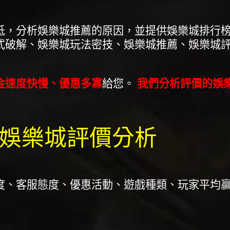
低，分析娛樂城推薦的原因，並提供娛樂城排行
式破解、娛樂城玩法密技、娛樂城推薦、娛樂城
金速度快慢、優惠多寡
給您。
我們分析評價的娛
娛樂城
評價分析
度、客服態度、優惠活動、遊戲種類、玩家平均