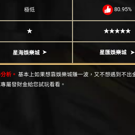
80.95%
極低
★
★★★★★
➤
星匯娛樂城
➤
星海
娛樂城
得分析。
基本上如果想靠娛樂城賺一波，又不想遇到不出
城
專屬發財金給您試玩看看。