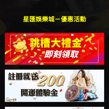
星匯娛樂城－優惠活動