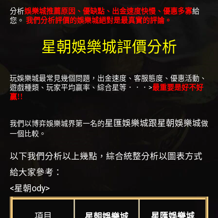
分析
娛樂城推薦原因、優缺點、出金速度快慢、優惠多寡
給
您。
我們分析評價的娛樂城絕對是最真實的評論。
星朝娛樂城
評價分析
玩娛樂城最常見幾個問題，出金速度、客服態度、優惠活動、
遊戲種類、玩家平均贏率、綜合星等．．．
>
最重要是好不好
贏!!
星匯娛樂城
跟星朝
娛樂城
我們以博弈娛樂城界第一名的
做
一個比較。
以下我們分析以上幾點，綜合統整分析以圖表方式
給大家參考：
<星朝ody>
項目
星匯娛樂城
星朝
娛樂城