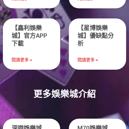
【鑫利娛樂
【星博娛樂
城】官方APP
城】優缺點分
下載
析
閱讀更多 »
閱讀更多 »
更多娛樂城介紹
深遊娛樂城
M70娛樂城