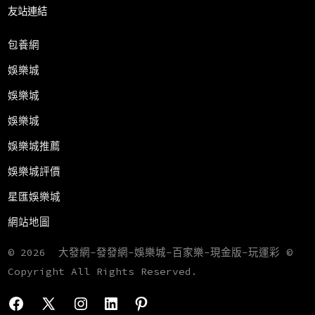
友站連結
包養網
娛樂城
娛樂城
娛樂城
娛樂城推薦
娛樂城評價
星匯娛樂城
網站地圖
© 2026
大發網-發發網-娛樂城-百家樂-現金版-玩運彩 ©
Copyright All Rights Reserved.