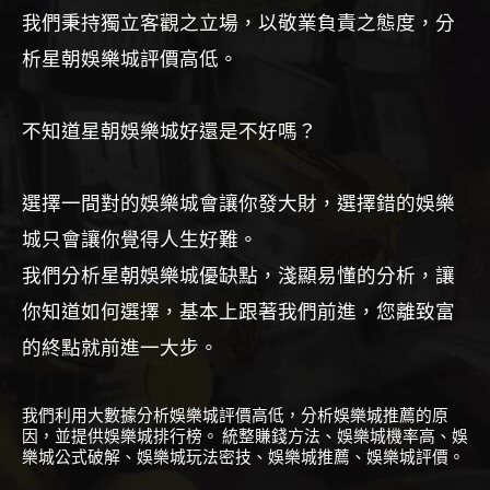
我們秉持獨立客觀之立場，以敬業負責之態度，分
析星朝娛樂城評價高低。
不知道星朝娛樂城好還是不好嗎？
選擇一間對的娛樂城會讓你發大財，選擇錯的娛樂
城只會讓你覺得人生好難。
我們分析星朝娛樂城優缺點，淺顯易懂的分析，讓
你知道如何選擇，基本上跟著我們前進，您離致富
的終點就前進一大步。
我們利用大數據分析娛樂城評價高低，分析娛樂城推薦的原
因，並提供娛樂城排行榜。
統整賺錢方法、娛樂城機率高、娛
樂城公式破解、娛樂城玩法密技、娛樂城推薦、娛樂城評價。