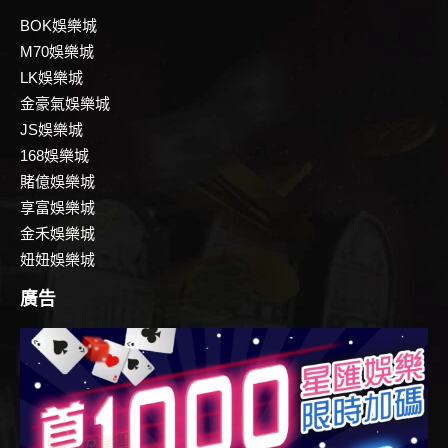
BOK娛樂城
M70娛樂城
LK娛樂城
金豪氣娛樂城
JS娛樂城
168娛樂城
賭億娛樂城
享富娛樂城
金禾娛樂城
妞妞娛樂城
廣告