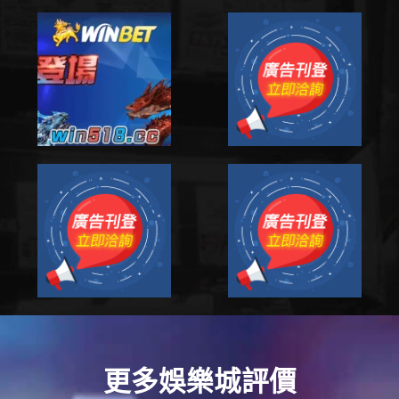
更多娛樂城評價