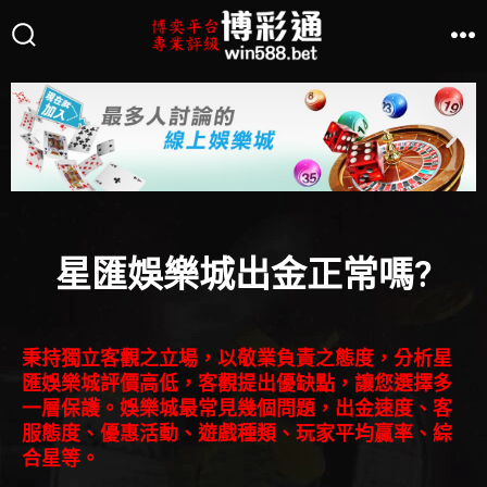
星匯娛樂城出金正常嗎?
秉持獨立客觀之立場，以敬業負責之態度，分析星
匯
娛樂城評價高低，客觀提出優缺點，讓您選擇多
一層保護。娛樂城最常見幾個問題，出金速度、客
服態度、優惠活動、遊戲種類、玩家平均贏率、綜
合星等。