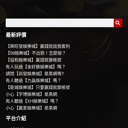
最新評價
【興旺發娛樂城】贏錢就說我套利
【58娛樂城】不出款！怎麼辦？
【協和娛樂城】贏錢就鎖帳號
有人玩過【金好勝娛樂城】嗎？
請問【尚發娛樂城】是黑網嗎?
有人聽過【力晶娛樂城】嗎？
【鉅城娛樂城】只要贏錢就鎖帳號
小心【宇博娛樂城】是黑網
有人聽過【XH娛樂城】嗎？
小心【贏家娛樂城】是黑網
平台介紹