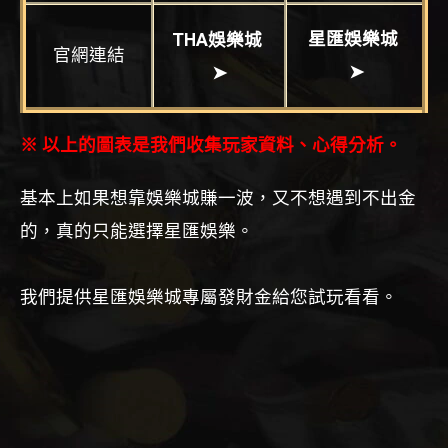
星匯娛樂城
THA
娛樂城
官網連結
➤
➤
※ 以上的圖表是我們收集玩家資料、心得分析。
基本上如果想靠娛樂城賺一波，又不想遇到不出金
的，真的只能選擇星匯娛樂。
我們提供星匯娛樂城專屬發財金給您試玩看看。