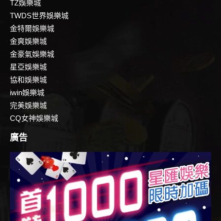
TZ娛樂城
TWDS世界娛樂城
金特爾娛樂城
金爽娛樂城
金豪氣娛樂城
星亞娛樂城
協和娛樂城
iwin娛樂城
完美娛樂城
CQ女神娛樂城
廣告