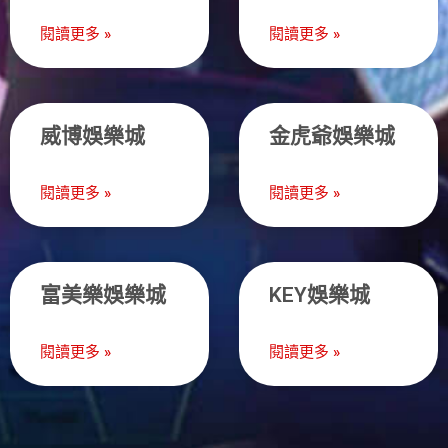
閱讀更多 »
閱讀更多 »
威博娛樂城
金虎爺娛樂城
閱讀更多 »
閱讀更多 »
富美樂娛樂城
KEY娛樂城
閱讀更多 »
閱讀更多 »