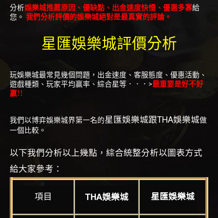
分析
娛樂城推薦原因、優缺點、出金速度快慢、優惠多寡
給
您。
我們分析評價的娛樂城絕對是最真實的評論。
星匯娛樂城
評價分析
玩娛樂城最常見幾個問題，出金速度、客服態度、優惠活動、
遊戲種類、玩家平均贏率、綜合星等．．．
>
最重要是好不好
贏!!
星匯娛樂城
跟THA
娛樂城
我們以博弈娛樂城界第一名的
做
一個比較。
以下我們分析以上幾點，綜合統整分析以圖表方式
給大家參考：
項目
星匯娛樂城
THA
娛樂城