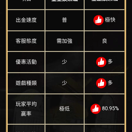
極快
出金速度
普
客服態度
需加強
良
多
優惠活動
少
多
遊戲種類
少
玩家平均
80.95%
極低
贏率