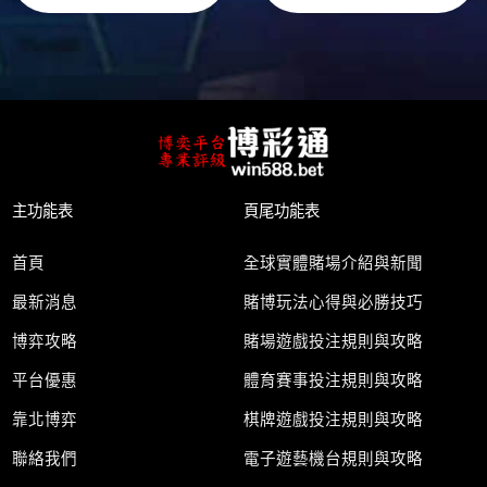
主功能表
頁尾功能表
首頁
全球實體賭場介紹與新聞
最新消息
賭博玩法心得與必勝技巧
博弈攻略
賭場遊戲投注規則與攻略
平台優惠
體育賽事投注規則與攻略
靠北博弈
棋牌遊戲投注規則與攻略
聯絡我們
電子遊藝機台規則與攻略