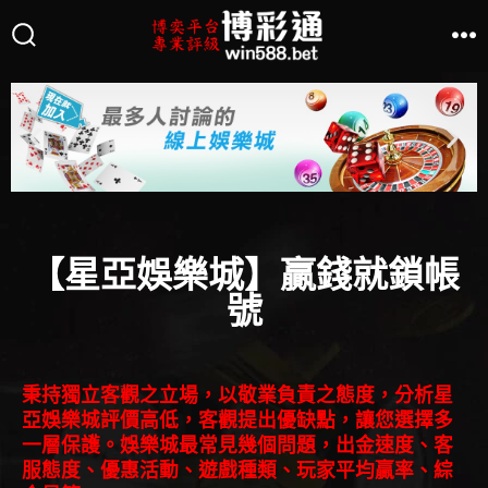
【星亞娛樂城】贏錢就鎖帳
號
秉持獨立客觀之立場，以敬業負責之態度，分析星
亞
娛樂城評價高低，客觀提出優缺點，讓您選擇多
一層保護。娛樂城最常見幾個問題，出金速度、客
服態度、優惠活動、遊戲種類、玩家平均贏率、綜