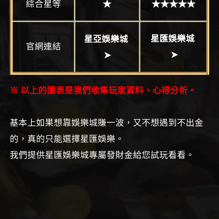
綜合星等
★
★★★★★
星匯娛樂城
星亞
娛樂城
官網連結
➤
➤
※ 以上的圖表是我們收集玩家資料、心得分析。
基本上如果想靠娛樂城賺一波，又不想遇到不出金
的，真的只能選擇星匯娛樂。
我們提供星匯娛樂城專屬發財金給您試玩看看。