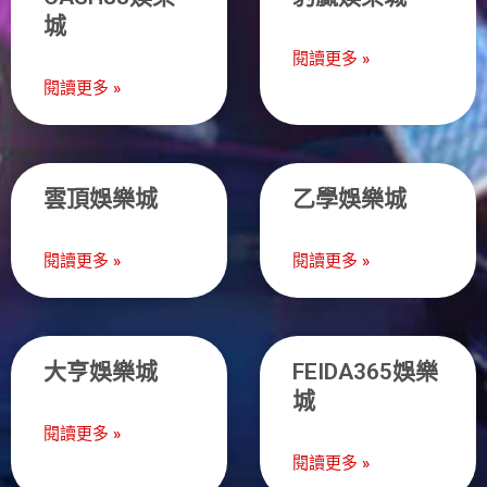
城
閱讀更多 »
閱讀更多 »
雲頂娛樂城
乙學娛樂城
閱讀更多 »
閱讀更多 »
大亨娛樂城
FEIDA365娛樂
城
閱讀更多 »
閱讀更多 »