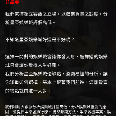
合星等。
我們秉持獨立客觀之立場，以敬業負責之態度，分
析星亞娛樂城評價高低。
不知道星亞娛樂城好還是不好嗎？
選擇一間對的娛樂城會讓你發大財，選擇錯的娛樂
城只會讓你覺得人生好難。
我們分析星亞娛樂城優缺點，淺顯易懂的分析，讓
你知道如何選擇，基本上跟著我們前進，您離致富
的終點就前進一大步。
我們利用大數據分析娛樂城評價高低，分析娛樂城推薦的原
因，並提供娛樂城排行榜。
統整賺錢方法、娛樂城機率高、娛