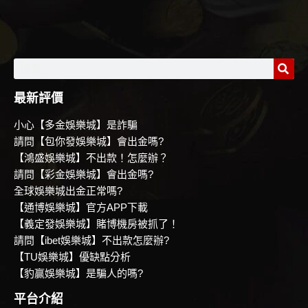
最新評價
小心【多金娛樂城】是詐騙
請問【包你發娛樂城】會出金嗎?
【鴻盛娛樂城】不出款！怎麼辦？
請問【彩金娛樂城】會出金嗎?
全球娛樂城出金正常嗎?
【通博娛樂城】官方APP下載
【義定發娛樂城】賭博機房被抓了！
請問【ibet娛樂城】不出款怎麼辦?
【TU娛樂城】優缺點分析
【豹贏娛樂城】是騙人的嗎?
平台介紹