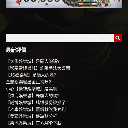
最新評價
【大佛娛樂城】是騙人的嗎?
【猴塞雷娛樂城】詐騙手法大公開
【JS娛樂城】是騙人的嗎?
金鼎娛樂城出金正常嗎?
小心【豪神娛樂城】是黑網
【炫海娛樂城】是騙人的嗎?
【威博娛樂城】賭博機房被抓了！
【乙學娛樂城】贏錢就說我套利
【雙贏娛樂城】優缺點分析
【樂虎娛樂城】官方APP下載