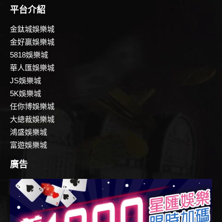
平台介紹
金鈦城娛樂城
金好贏娛樂城
5818娛樂城
華人匯娛樂城
JS娛樂城
5K娛樂城
任你博娛樂城
大總裁娛樂城
鴻盛娛樂城
富遊娛樂城
廣告