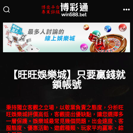
【旺旺娛樂城】只要贏錢就
鎖帳號
秉持獨立客觀之立場，以敬業負責之態度，分析旺
旺
娛樂城評價高低，客觀提出優缺點，讓您選擇多
一層保護。娛樂城最常見幾個問題，出金速度、客
服態度、優惠活動、遊戲種類、玩家平均贏率、綜