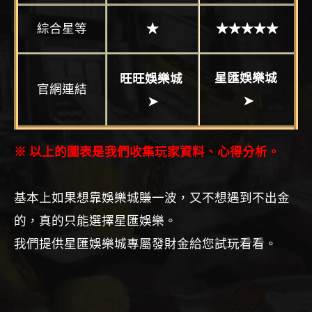
綜合星等
★
★★★★★
星匯娛樂城
旺旺
娛樂城
官網連結
➤
➤
※ 以上的圖表是我們收集玩家資料、心得分析。
基本上如果想靠娛樂城賺一波，又不想遇到不出金
的，真的只能選擇星匯娛樂。
我們提供星匯娛樂城專屬發財金給您試玩看看。