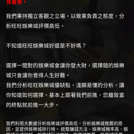
合星等。
我們秉持獨立客觀之立場，以敬業負責之態度，分
析旺旺娛樂城評價高低。
不知道旺旺娛樂城好還是不好嗎？
選擇一間對的娛樂城會讓你發大財，選擇錯的娛樂
城只會讓你覺得人生好難。
我們分析旺旺娛樂城優缺點，淺顯易懂的分析，讓
你知道如何選擇，基本上跟著我們前進，您離致富
的終點就前進一大步。
我們利用大數據分析娛樂城評價高低，分析娛樂城推薦的原
因，並提供娛樂城排行榜。
統整賺錢方法、娛樂城機率高、娛