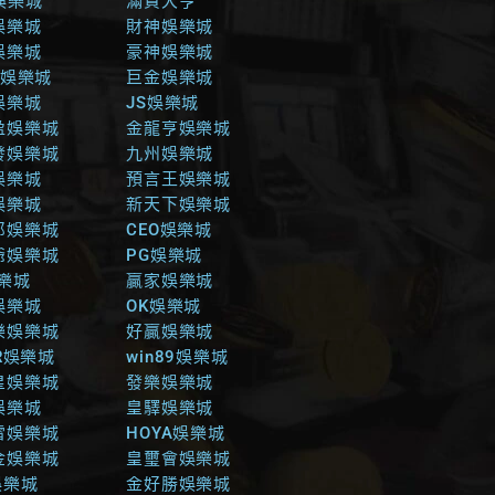
娛樂城
滿貫大亨
娛樂城
財神娛樂城
娛樂城
豪神娛樂城
E娛樂城
巨金娛樂城
娛樂城
JS娛樂城
盈娛樂城
金龍亨娛樂城
發娛樂城
九州娛樂城
娛樂城
預言王娛樂城
娛樂城
新天下娛樂城
郎娛樂城
CEO娛樂城
爺娛樂城
PG娛樂城
樂城
贏家娛樂城
娛樂城
OK娛樂城
樂娛樂城
好贏娛樂城
ER娛樂城
win89娛樂城
皇娛樂城
發樂娛樂城
娛樂城
皇驛娛樂城
雷娛樂城
HOYA娛樂城
金娛樂城
皇璽會娛樂城
娛樂城
金好勝娛樂城