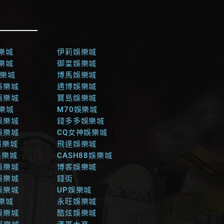
樂城
伊莉娛樂城
樂城
御皇娛樂城
娛樂城
博馬娛樂城
娛樂城
通博娛樂城
娛樂城
寶島娛樂城
樂城
M70娛樂城
娛樂城
錢多多娛樂城
娛樂城
CQ女神娛樂城
娛樂城
飛達娛樂城
娛樂城
CASH88娛樂城
娛樂城
博客娛樂城
娛樂城
錢街
娛樂城
UP娛樂城
樂城
永旺娛樂城
娛樂城
酷炫娛樂城