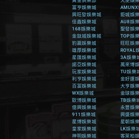
黃金俱樂部
天使娛
富亨娛樂城
AMUN
興旺發娛樂城
鉅城娛
佳鑫娛樂城
AU8娛
168娛樂城
聖發娛
金鈦城娛樂城
TOP娛
豹贏娛樂城
旺旺娛
雄厚娛樂城
ROYAL
星匯娛樂城
3A娛樂
諾亞娛樂城
萬來博
玩家娛樂城
TU娛樂
利亨娛樂城
金好運
百富娛樂城
大亨娛
WX娛樂城
金球娛
歐博娛樂城
TB娛樂
億興娛樂城
永豐娛
911娛樂城
興盛娛
星博娛樂城
星朝娛
皇家娛樂城
LK娛樂
神明娛樂城
客萊柏