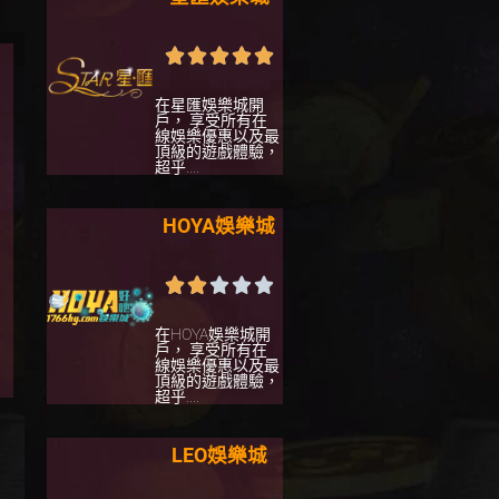





在星匯娛樂城開
戶， 享受所有在
線娛樂優惠以及最
頂級的遊戲體驗，
超乎....
HOYA娛樂城





在HOYA娛樂城開
戶， 享受所有在
線娛樂優惠以及最
頂級的遊戲體驗，
超乎....
LEO娛樂城