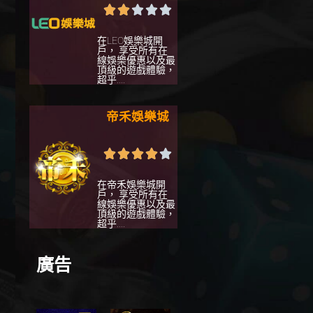





在LEO娛樂城開
戶， 享受所有在
線娛樂優惠以及最
頂級的遊戲體驗，
超乎....
帝禾娛樂城





在帝禾娛樂城開
戶， 享受所有在
線娛樂優惠以及最
頂級的遊戲體驗，
超乎....
廣告