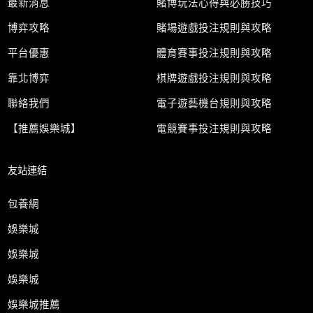
最新消息
賭博玩法心得與必勝技巧
博弈攻略
賭場遊戲投注規則與攻略
平台優惠
體育賽事投注規則與攻略
靠北博弈
棋牌遊戲投注規則與攻略
聯絡我們
電子遊藝機台規則與攻略
【推薦娛樂城】
電競賽事投注規則與攻略
友站連結
包養網
娛樂城
娛樂城
娛樂城
娛樂城推薦