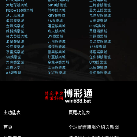
GTR娛樂城
客萊柏娛樂城
王牌娛樂城
大地球娛樂城
5818娛樂城
王牌會娛樂城
FEIDA365娛樂城
財神娛樂城
犀力士娛樂城
玖九麻將​城
KEY娛樂城
包你發娛樂城
海派娛樂城
3A娛樂城
大佛娛樂城
金濠娛樂城
諾亞娛樂城
i88娛樂城
威博娛樂城
玖天娛樂城
眾發娛樂城
金大發娛樂城
JY娛樂城
富遊娛樂城
泊樂娛樂城
九州娛樂城
金滿堂娛樂城
公弈娛樂城
賭億娛樂城
168娛樂城
享富娛樂城
億興娛樂城
博客娛樂城
58娛樂城
好贏娛樂城
任你博娛樂城
樂虎娛樂城
金龍亨娛樂城
U73娛樂城
滿貫大亨
江南娛樂城
玩家娛樂城
A8娛樂城
DCT娛樂城
金佰新娛樂城
主功能表
頁尾功能表
首頁
全球實體賭場介紹與新聞