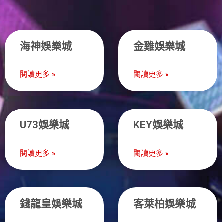
海神娛樂城
金雞娛樂城
閱讀更多 »
閱讀更多 »
U73娛樂城
KEY娛樂城
閱讀更多 »
閱讀更多 »
錢龍皇娛樂城
客萊柏娛樂城