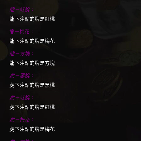
龍－紅桃：
龍下注點的牌是紅桃
龍－梅花：
龍下注點的牌是梅花
龍－方塊：
龍下注點的牌是方塊
虎－黑桃：
虎下注點的牌是黑桃
虎－紅桃：
虎下注點的牌是紅桃
虎－梅花：
虎下注點的牌是梅花