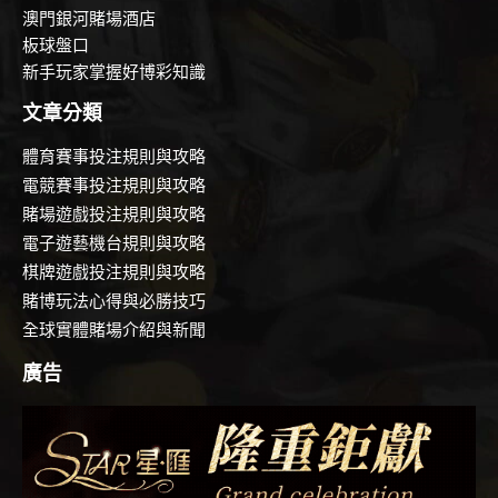
澳門銀河賭場酒店
板球盤口
新手玩家掌握好博彩知識
文章分類
體育賽事投注規則與攻略
電競賽事投注規則與攻略
賭場遊戲投注規則與攻略
電子遊藝機台規則與攻略
棋牌遊戲投注規則與攻略
賭博玩法心得與必勝技巧
全球實體賭場介紹與新聞
廣告