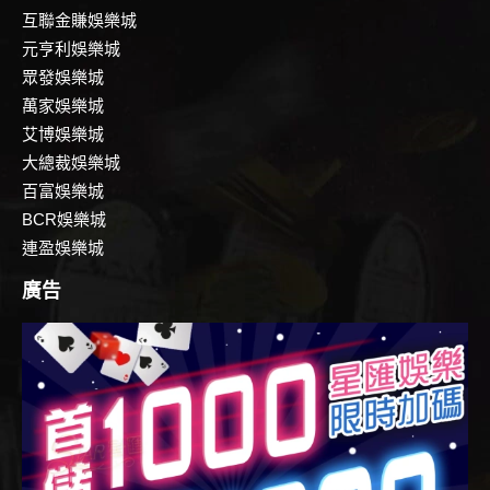
互聯金賺娛樂城
元亨利娛樂城
眾發娛樂城
萬家娛樂城
艾博娛樂城
大總裁娛樂城
百富娛樂城
BCR娛樂城
連盈娛樂城
廣告