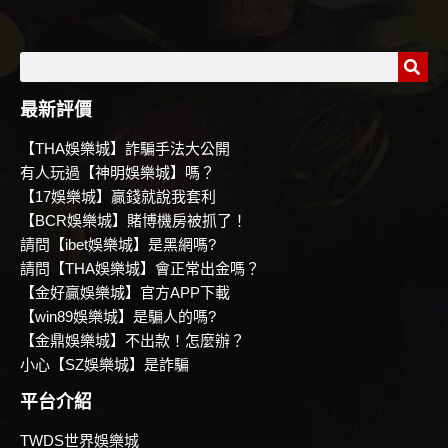
最新評價
【THA娛樂城】詐騙手法大公開
有人玩過【神明娛樂城】嗎？
【17娛樂城】贏錢就說我套利
【BCR娛樂城】賭博機房被抓了！
請問【ibet娛樂城】是黑網嗎?
請問【THA娛樂城】會正常出金嗎？
【金好贏娛樂城】官方APP下載
【win89娛樂城】是騙人的嗎?
【金鼎娛樂城】不出款！怎麼辦？
小心【SZ娛樂城】是詐騙
平台介紹
TWDS世界娛樂城