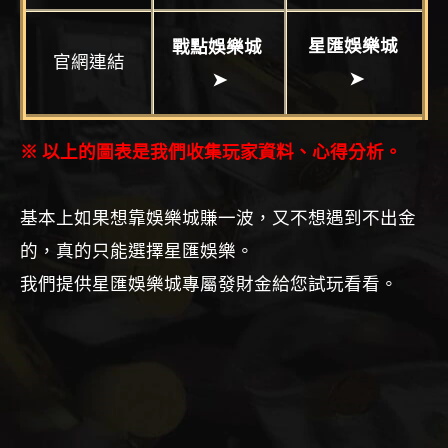
星匯娛樂城
戰點
娛樂城
官網連結
➤
➤
※ 以上的圖表是我們收集玩家資料、心得分析。
基本上如果想靠娛樂城賺一波，又不想遇到不出金
的，真的只能選擇星匯娛樂。
我們提供星匯娛樂城專屬發財金給您試玩看看。