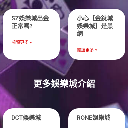
SZ娛樂城出金
小心【金鈦城
正常嗎?
娛樂城】是黑
網
閱讀更多 »
閱讀更多 »
更多娛樂城介紹
DCT娛樂城
RONE娛樂城