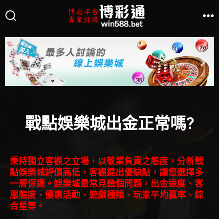
戰點娛樂城出金正常嗎?
秉持獨立客觀之立場，以敬業負責之態度，分析戰
點
娛樂城評價高低，客觀提出優缺點，讓您選擇多
一層保護。娛樂城最常見幾個問題，出金速度、客
服態度、優惠活動、遊戲種類、玩家平均贏率、綜
合星等。