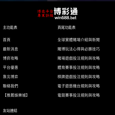
主功能表
頁尾功能表
首頁
全球實體賭場介紹與新聞
最新消息
賭博玩法心得與必勝技巧
博弈攻略
賭場遊戲投注規則與攻略
平台優惠
體育賽事投注規則與攻略
靠北博弈
棋牌遊戲投注規則與攻略
聯絡我們
電子遊藝機台規則與攻略
【推薦娛樂城】
電競賽事投注規則與攻略
友站連結