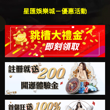
星匯娛樂城－優惠活動