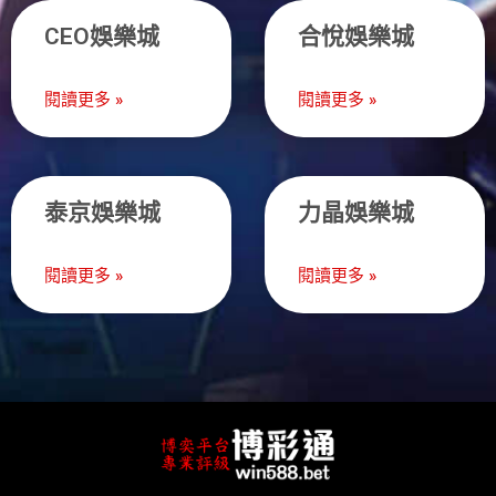
CEO娛樂城
合悅娛樂城
閱讀更多 »
閱讀更多 »
泰京娛樂城
力晶娛樂城
閱讀更多 »
閱讀更多 »