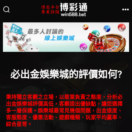
必出金娛樂城的評價如何?
秉持獨立客觀之立場，以敬業負責之態度，分析必
出金
娛樂城評
價高低，客觀提出優缺點，讓您選擇
多一層保護。娛樂城最常見幾個問題，出金速度、
客服態度、優惠活動、遊戲種類、玩家平均贏率、
綜合星等。