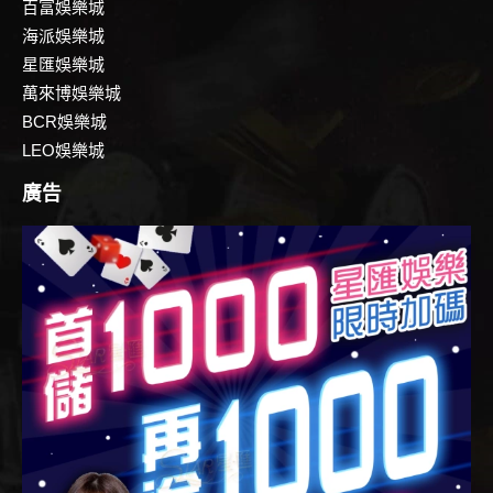
百富娛樂城
海派娛樂城
星匯娛樂城
萬來博娛樂城
BCR娛樂城
LEO娛樂城
廣告