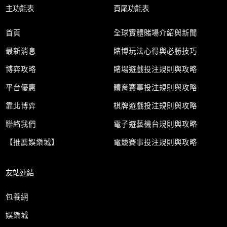
主功能表
頁尾功能表
首頁
全球實體賭場介紹與新聞
最新消息
賭博玩法心得與必勝技巧
博弈攻略
賭場遊戲投注規則與攻略
平台優惠
體育賽事投注規則與攻略
靠北博弈
棋牌遊戲投注規則與攻略
聯絡我們
電子遊藝機台規則與攻略
【推薦娛樂城】
電競賽事投注規則與攻略
友站連結
包養網
娛樂城