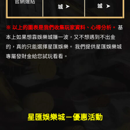
官網連結
城
➤
➤
城
※ 以上的圖表是我們收集玩家資料、心得分析。
基
本上如果想靠娛樂城賺一波，又不想遇到不出金
的，真的只能選擇星匯娛樂。
我們提供
星匯娛樂城
專屬發財金給您試玩看看。
星匯娛樂城－優惠活動