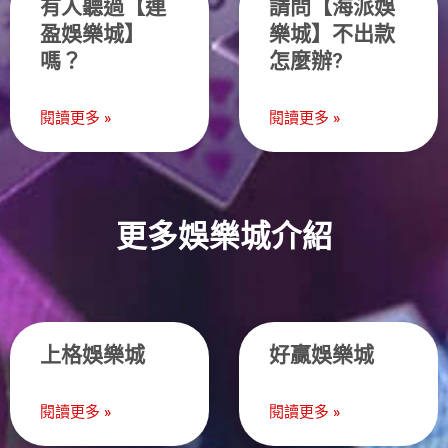
有人聽過【連
請問【海派娛
盈娛樂城】
樂城】不出款
嗎？
怎麼辦?
閱讀更多 »
閱讀更多 »
更多娛樂城介紹
上格娛樂城
好贏娛樂城
閱讀更多 »
閱讀更多 »