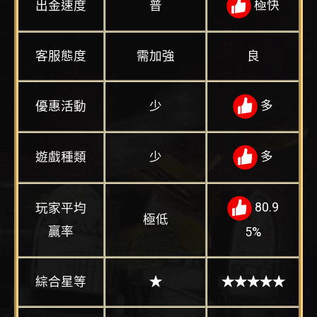
極快
出金速度
普
客服態度
需加強
良
多
優惠活動
少
多
遊戲種類
少
80.9
玩家平均
極低
贏率
5%
綜合星等
★
★★★★★