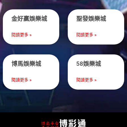
金好贏娛樂城
聖發娛樂城
閱讀更多 »
閱讀更多 »
博馬娛樂城
58娛樂城
閱讀更多 »
閱讀更多 »