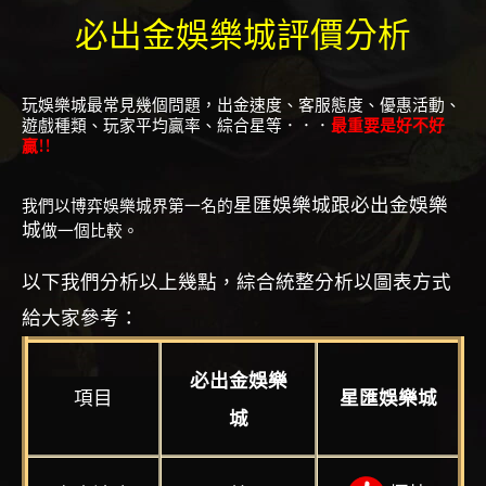
必出金娛樂城
評價分析
玩娛樂城最常見幾個問題，出金速度、客服態度、優惠活動、
遊戲種類、玩家平均贏率、綜合星等．．．
最重要是好不好
贏!!
星匯娛樂城
跟必出金
娛樂
我們以博弈娛樂城界第一名的
城
做一個比較。
以下我們分析以上幾點，綜合統整分析以圖表方式
給大家參考：
必出金
娛樂
項目
星匯娛樂城
城