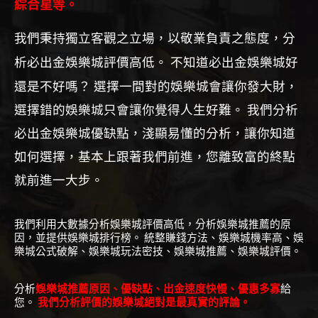
綜合星等。
我們秉持獨立客觀之立場，以敬業負責之態度，分
評價高低。
好
析必出金
娛樂
城
不知道
必出金娛樂城
還是不好嗎？
選擇一間對的娛樂城會讓你發大財，
選擇錯的娛樂城只會讓你覺得人生好難。
我們分析
必出金
娛樂城
優缺點，淺顯易懂的分析，讓你知道
如何選擇，基本上跟著我們前進，您離致富的終點
就前進一大步。
我們利用大數據分析娛樂城評價高低，分析娛樂城推薦的原
因，並提供娛樂城排行榜。
統整賺錢方法、娛樂城機率高、娛
樂城公式破解、娛樂城玩法密技、娛樂城推薦、娛樂城評價。
分析
娛樂城推薦原因、優缺點、出金速度快慢、優惠多寡
給
您。
我們分析評價的娛樂城絕對是最真實的評論。