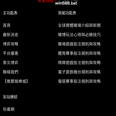
主功能表
頁尾功能表
首頁
全球實體賭場介紹與新聞
最新消息
賭博玩法心得與必勝技巧
博弈攻略
賭場遊戲投注規則與攻略
平台優惠
體育賽事投注規則與攻略
靠北博弈
棋牌遊戲投注規則與攻略
聯絡我們
電子遊藝機台規則與攻略
【推薦娛樂城】
電競賽事投注規則與攻略
友站連結
包養網