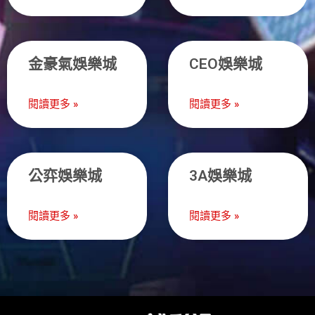
金豪氣娛樂城
CEO娛樂城
閱讀更多 »
閱讀更多 »
公弈娛樂城
3A娛樂城
閱讀更多 »
閱讀更多 »