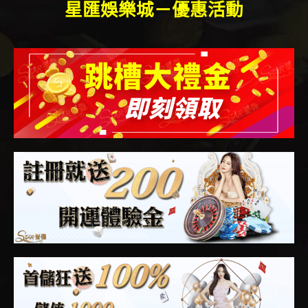
星匯娛樂城－優惠活動