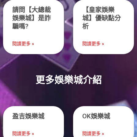
請問【大總裁
【皇家娛樂
娛樂城】是詐
城】優缺點分
騙嗎?
析
閱讀更多 »
閱讀更多 »
更多娛樂城介紹
盈吉娛樂城
OK娛樂城
閱讀更多 »
閱讀更多 »