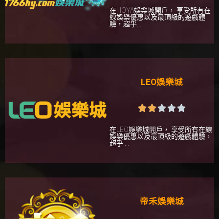
在HOYA娛樂城開戶， 享受所有在
線娛樂優惠以及最頂級的遊戲體
驗，超乎....
LEO娛樂城





在LEO娛樂城開戶， 享受所有在線
娛樂優惠以及最頂級的遊戲體驗，
超乎....
帝禾娛樂城