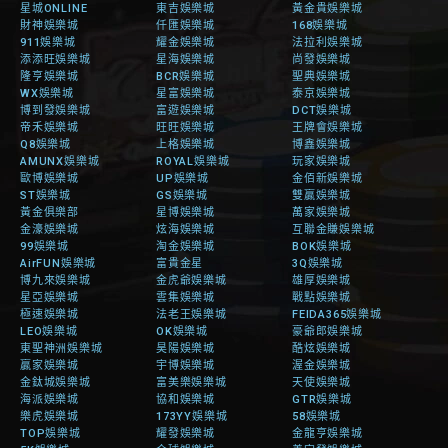
星城ONLINE
東吉娛樂城
黃金貴娛樂城
財神娛樂城
仟匯娛樂城
168娛樂城
911娛樂城
耀金娛樂城
法拉利娛樂城
添添旺娛樂城
星海娛樂城
尚發娛樂城
隆亨娛樂城
BCR娛樂城
聖典娛樂城
WX娛樂城
星富娛樂城
泰京娛樂城
博到發娛樂城
富遊娛樂城
DCT娛樂城
帝禾娛樂城
旺旺娛樂城
王牌會娛樂城
Q8娛樂城
上格娛樂城
博鑫娛樂城
AMUNX娛樂城
ROYAL娛樂城
玩家娛樂城
歐博娛樂城
UP娛樂城
金佰新娛樂城
ST娛樂城
GS娛樂城
雙贏娛樂城
黃金俱樂部
星博娛樂城
萬家娛樂城
金濠娛樂城
炫海娛樂城
互聯金賺娛樂城
99娛樂城
淘金娛樂城
BOK娛樂城
AirFUN娛樂城
富貴金星
3Q娛樂城
博九來娛樂城
金虎爺娛樂城
雄厚娛樂城
星亞娛樂城
雲集娛樂城
戰點娛樂城
極速娛樂城
法老王娛樂城
FEIDA365娛樂城
LEO娛樂城
OK娛樂城
豪爺郎娛樂城
東聖神洲娛樂城
昊陽娛樂城
酷炫娛樂城
贏家娛樂城
宇博娛樂城
渥金娛樂城
金鈦城娛樂城
富美樂娛樂城
天使娛樂城
海派娛樂城
協和娛樂城
GTR娛樂城
樂虎娛樂城
173YY娛樂城
58娛樂城
TOP娛樂城
耀發娛樂城
金龍亨娛樂城