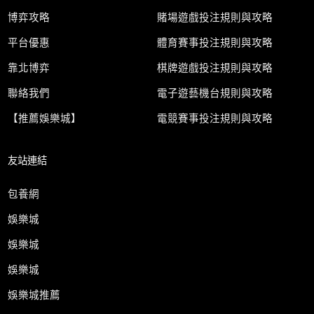
博弈攻略
賭場遊戲投注規則與攻略
平台優惠
體育賽事投注規則與攻略
靠北博弈
棋牌遊戲投注規則與攻略
聯絡我們
電子遊藝機台規則與攻略
【推薦娛樂城】
電競賽事投注規則與攻略
友站連結
包養網
娛樂城
娛樂城
娛樂城
娛樂城推薦