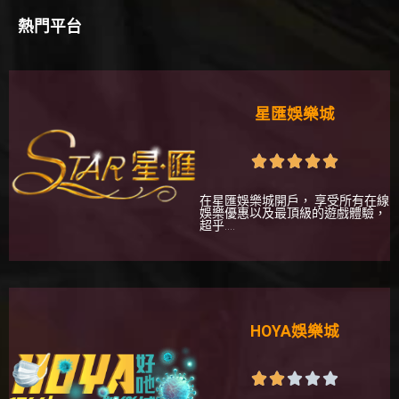
熱門平台
星匯娛樂城





在星匯娛樂城開戶， 享受所有在線
娛樂優惠以及最頂級的遊戲體驗，
超乎....
HOYA娛樂城




