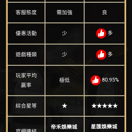
客服態度
需加強
良
多
優惠活動
少
多
遊戲種類
少
玩家平均
80.95%
極低
贏率
綜合星等
★
★★★★★
星匯娛樂城
帝禾
娛樂城
官網連結