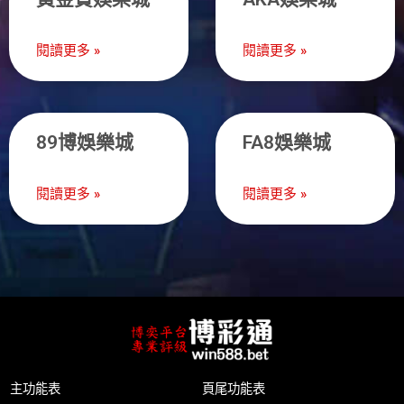
閱讀更多 »
閱讀更多 »
89博娛樂城
FA8娛樂城
閱讀更多 »
閱讀更多 »
主功能表
頁尾功能表