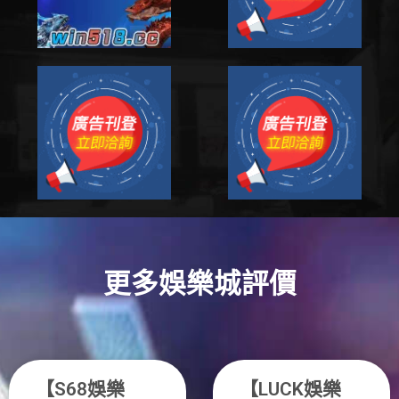
更多娛樂城評價
【S68娛樂
【LUCK娛樂