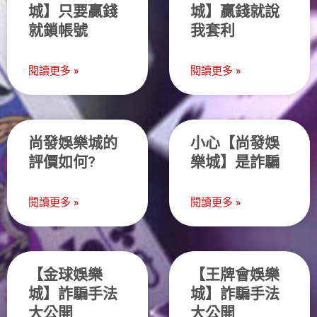
城】只要贏錢
城】贏錢就說
就鎖帳號
我套利
閱讀更多 »
閱讀更多 »
尚發娛樂城的
小心【尚發娛
評價如何?
樂城】是詐騙
閱讀更多 »
閱讀更多 »
【金球娛樂
【王牌會娛樂
城】詐騙手法
城】詐騙手法
大公開
大公開